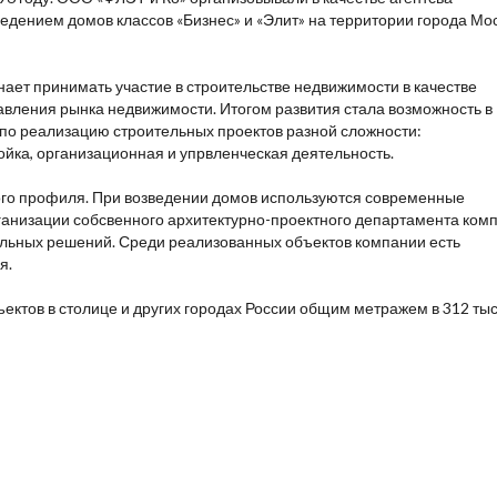
едением домов классов «Бизнес» и «Элит» на территории города Мос
инает принимать участие в строительстве недвижимости в качестве
равления рынка недвижимости. Итогом развития стала возможность в
по реализацию строительных проектов разной сложности:
ойка, организационная и упрвленческая деятельность.
го профиля. При возведении домов используются современные
ганизации собсвенного архитектурно-проектного департамента ком
ельных решений. Среди реализованных объектов компании есть
я.
ектов в столице и других городах России общим метражем в 312 ты
Коттеджные поселки
Новостройки
Нед
rf.ru - Новостройки.
т информационный характер и не является публичной офертой, не 
х застройщиком. Описание объекта строительства и инфраструктуры
ации застройщиком (в том числе размещение проектных деклараций