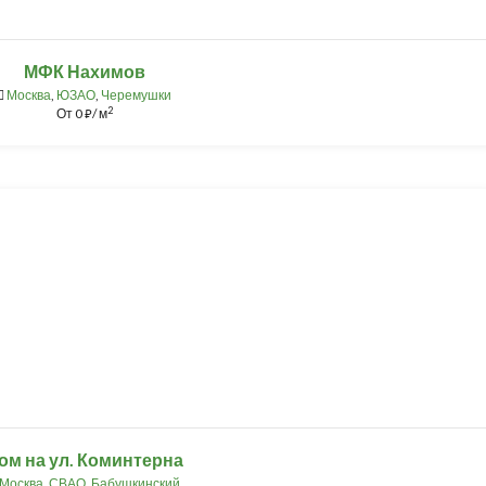
МФК Нахимов
Москва
,
ЮЗАО
,
Черемушки
2
От
0
/ м
⃏
ом на ул. Коминтерна
Москва
,
СВАО
,
Бабушкинский