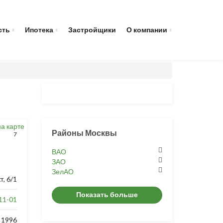
сть
Ипотека
Застройщики
О компании
на карте
Районы Москвы
7
ВАО
ЗАО
ЗелАО
, 6/1
Показать больше
11-01
1996