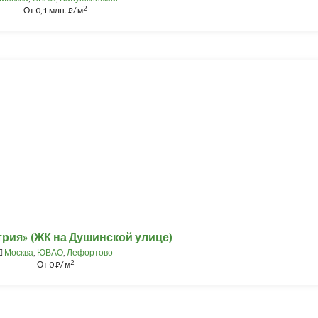
2
От
0,1 млн.
/ м
⃏
рия» (ЖК на Душинской улице)
Москва
,
ЮВАО
,
Лефортово
2
От
0
/ м
⃏