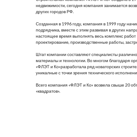
недвижимости, сегодня компания занимается возв
других городов РФ.
Созданная в 1996 году, компания в 1999 году нач
подрядчика, вместе с этим развивая в других нап
настоящее время выполнять весь комплекс работ 
проектирование, производственные работы, застр
Штат компании составляют специалисты различно
материалы и технологии. Во многом благодаря ор
«ФЛЭТ и Ко»разработала ряд новаторских строит
уникалные с точки зрения технического исполнени
Всего компания «ФЛЭТ и Ко» возвела свыше 20 объ
«квадратов».
Разработка и продвижение -
SeoZom
© 2026 novostroy
Любая информация, представленная на сайте, носи
содержит существенных условий сделок, заключаемы
носит информационный характер. Раскрытие информ