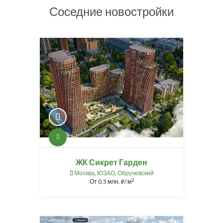
Соседние новостройки
ЖК Сикрет Гарден
Москва
,
ЮЗАО
,
Обручевский
2
От
0,5 млн.
/ м
⃏