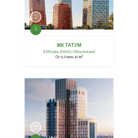
ЖК ТАТУМ
Москва
,
ЮЗАО
,
Обручевский
2
От
0,5 млн.
/ м
⃏