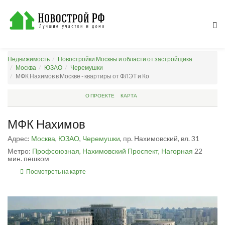
Недвижимость
Новостройки Москвы и области от застройщика
Москва
ЮЗАО
Черемушки
МФК Нахимов в Москве - квартиры от ФЛЭТ и Ко
О ПРОЕКТЕ
КАРТА
МФК Нахимов
Адрес:
Москва
,
ЮЗАО
,
Черемушки
, пр. Нахимовский, вл. 31
Метро:
Профсоюзная,
Нахимовский Проспект,
Нагорная
22
мин. пешком
Посмотреть на карте