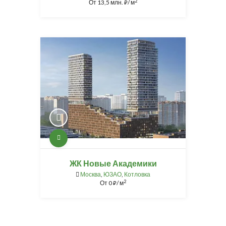
2
От
13,5 млн.
/ м
⃏
ЖК Новые Академики
Москва
,
ЮЗАО
,
Котловка
2
От
0
/ м
⃏