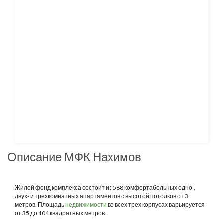
Описание МФК Нахимов
Жилой фонд комплекса состоит из 588 комфортабельных одно-,
двух- и трехкомнатных апартаментов с высотой потолков от 3
метров. Площадь
недвижимости
во всех трех корпусах варьируется
от 35 до 104 квадратных метров.