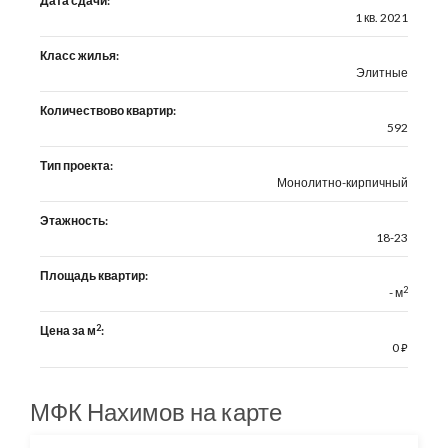
Дата сдачи:
1 кв. 2021
Класс жилья:
Элитные
Количествово квартир:
592
Тип проекта:
Монолитно-кирпичный
Этажность:
18-23
Площадь квартир:
2
- м
2
Цена за м
:
0
⃏
МФК Нахимов на карте