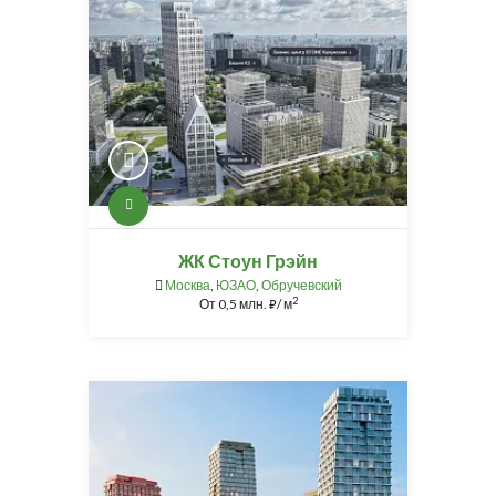
ЖК Стоун Грэйн
Москва
,
ЮЗАО
,
Обручевский
2
От
0,5 млн.
/ м
⃏