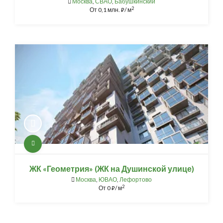
Москва
,
СВАО
,
Бабушкинский
2
От
0,1 млн.
/ м
⃏
ЖК «Геометрия» (ЖК на Душинской улице)
Москва
,
ЮВАО
,
Лефортово
2
От
0
/ м
⃏