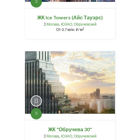
ЖК Ice Towers (Айс Тауэрс)
Москва
,
ЮЗАО
,
Обручевский
2
От
0,7 млн.
/ м
⃏
ЖК "Обручева 30"
Москва
,
ЮЗАО
,
Обручевский