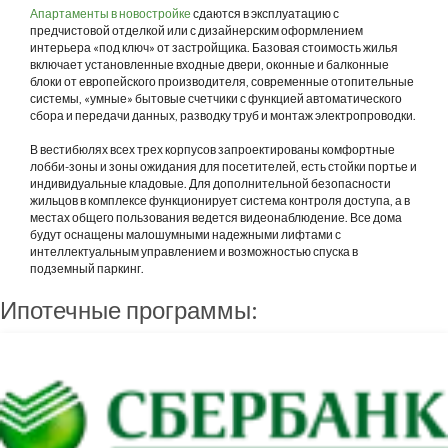
Апартаменты в новостройке
сдаются в эксплуатацию с
предчистовой отделкой или с дизайнерским оформлением
интерьера «под ключ» от застройщика. Базовая стоимость жилья
включает установленные входные двери, оконные и балконные
блоки от европейского производителя, современные отопительные
системы, «умные» бытовые счетчики с функцией автоматического
сбора и передачи данных, разводку труб и монтаж электропроводки.
В вестибюлях всех трех корпусов запроектированы комфортные
лобби-зоны и зоны ожидания для посетителей, есть стойки портье и
индивидуальные кладовые. Для дополнительной безопасности
жильцов в комплексе функционирует система контроля доступа, а в
местах общего пользования ведется видеонаблюдение. Все дома
будут оснащены малошумными надежными лифтами с
интеллектуальным управлением и возможностью спуска в
подземный паркинг.
Ипотечные программы: