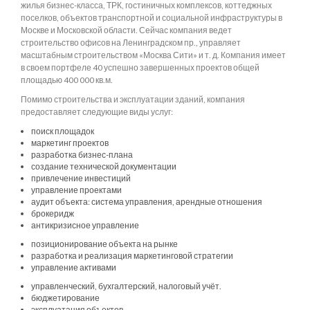
жилья бизнес-класса, ТРК, гостиничных комплексов, коттеджных
поселков, объектов транспортной и социальной инфраструктуры в
Москве и Московской области. Сейчас компания ведет
строительство офисов на Ленинградском пр., управляет
масштабным строительством «Москва Сити» и т. д. Компания имеет
в своем портфеле 40 успешно завершенных проектов общей
площадью 400 000 кв.м.
Помимо строительства и эксплуатации зданий, компания
предоставляет следующие виды услуг:
поиск площадок
маркетинг проектов
разработка бизнес-плана
создание технической документации
привлечение инвестиций
управление проектами
аудит объекта: система управления, арендные отношения
брокеридж
антикризисное управление
позиционирование объекта на рынке
разработка и реализация маркетинговой стратегии
управление активами
управленческий, бухгалтерский, налоговый учёт.
бюджетирование
эксплуатация объектов