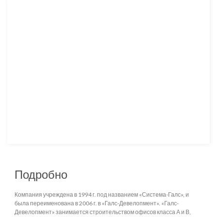
Подробно
Компания учреждена в 1994 г. под названием «Система-Галс», и
была переименована в 2006 г. в «Галс-Девелопмент». «Галс-
Девелопмент» занимается строительством офисов класса А и В,