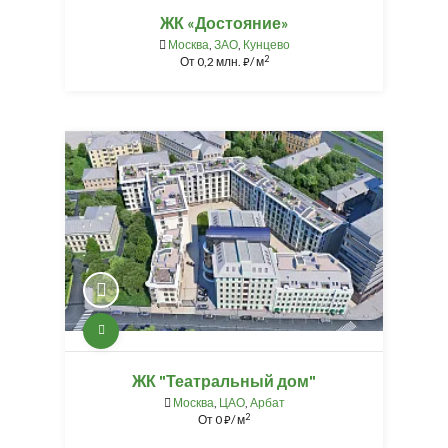
ЖК «Достояние»
Москва
,
ЗАО
,
Кунцево
2
От
0,2 млн.
/ м
⃏
ЖК "Театральный дом"
Москва
,
ЦАО
,
Арбат
2
От
0
/ м
⃏