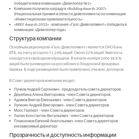
победителем в номинации «Девелопер №1»
Компания получила награду в «Building Awards 2007»
(Национальная премия в области девелопмента) по номинации
«Инвестиционная привлекательность»
«RREF Awards 2013» - компания «Галс-Девелопмент» победила в
номинации «Девелопер года»
Структура компании
Основным акционером «Галс-Девелопмент» является ОАО Банк
ВТБ, на счету которого 51,24% акций. Около 22% акций Эмитента
находится в свободном обращени. В начале ноября 2006 18,8 %
акций было размещено на российских и Лондонской фондовых
биржах. В ходе размещения было привлечено 396 млн. долларов.
В Совет директоров компании входят:
Пучков Андрей Сергеевич - председатель совета директоров
Дерябина Алена Викторовна - член Совета директоров
Адамов Виктор Евгеньевич - член Совета директоров
Лугинин Андрей Викторович - член Совета директоров
Моос Герберт - член Совета директоров
Лапин Константин Витальевич - член Совета директоров
Плаксенков Евгений Анатольевич -член Совета директоров
(независимый директор)
Прозрачность и доступность информации