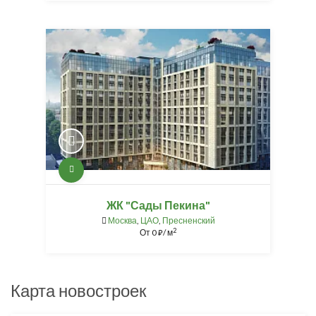
ЖК "Сады Пекина"
Москва
,
ЦАО
,
Пресненский
2
От
0
/ м
⃏
Карта новостроек