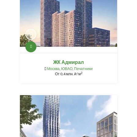
ЖК Адмирал
Москва
,
ЮВАО
,
Печатники
2
От
0,4 млн.
/ м
⃏