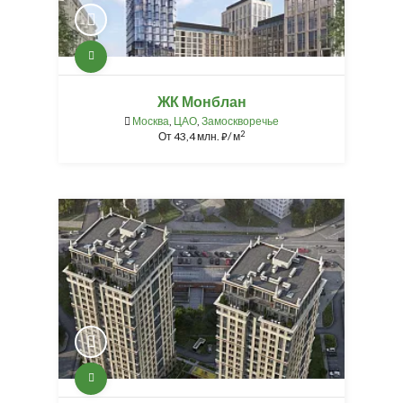
ЖК Монблан
Москва
,
ЦАО
,
Замоскворечье
2
От
43,4 млн.
/ м
⃏