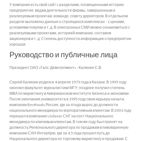
У компании есть свой сайт с разделами, посвященными истории
предприятия, видам деятельности фирмы, завершенным и
реализуемым проектам, команде, совету директоров. В отдельном
разделе выложены данные о строящихся комплексах - с ценами,
условиями покупки и т. д. В электронных СМИ можно ознакомиться с
реализуемыми проектами, историей компании, составом
акционеров и т. д. Степень доступности информации о предприятии
хорошая.
Руководство и публичные лица
Президент ОАО «Галс-Девелопмент» - Калинин С.В.
Сергей Калинин родился 4 апреля 1973 года в Казани. В 1995 году
окончил факультет журналистики МГУ; позднее получил степень
МВА по маркетингу в Американском институте бизнеса и экономики.
После окончания университета в 1995 году свою карьеру начал в
компании Bestfoods Россия, где за 4 года вырос до должности
национального менеджера по корпоративным клиентам. В 2001 году
перешел в компанию Unilever СНГ на пост Национального
менеджера по ключевым клиентам. В том же году был принят на
должность Регионального директора по продажам в пивоваренную
компанию САН Интербрю, где за 4,5 года прошел путь до
Национального директора по торговому маркетингу и продажам. С