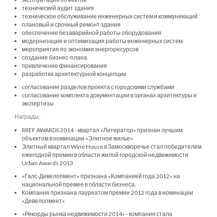
технический аудит здания
техническое обслуживание инженерных систем и коммуникаций
плановый и срочный ремонт здания
обеспечение безаварийной работы оборудования
модернизация и оптимизация работы инженерных систем
мероприятия по экономии энергоресурсов
создание бизнес-плана
привлечение финансирования
разработка архитектурной концепции
cогласование разделов проекта с городскими службами
cогласование комплекта документации в органах архитектуры и
экспертизы
Награды:
RREF AWARDS 2014 - квартал «Литератор» признан лучшим
объектом в номинации «Элитное жилье»
Элитный квартал Wine House в Замоскворечье стал победителем
ежегодной премии в области жилой городской недвижимости
Urban Awards 2013
«Галс-Девелопмент» признана «Компанией года 2012» на
национальной премее в области бизнеса.
Компания признана лауреатом премии 2012 года в номинации
«Девелопмент»
«Рекорды рынка недвижимости 2014» - компания стала