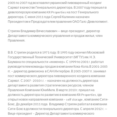
2005 по 2007 год возглавлял украинский пивоваренный холдинг
Сармат в качестве Генерального директора. В 2007 году перешел в
девелоперскую компанию KR Properties на пост Генерального
директора. С июня 2011 года Сергей Калинин назначен
Президентом и Председателем правления ОАО Галс‑Девелопмент.
Стригин Владимир Вячеславович — вице-президент, директор
Департамента коммерческого управления и продаж жилья, член
Правления.
В.В. Стригин родился в 1971 году. В 1995 году окончил Московский
Государственный Технический Университет (МГТУ) им. Н.Э.
Баумана по специальности «инженер». С 1999 по 2001 г. работал
руководителем команды продаж в компании Кока-Кола.В 2001-2005
гг. – директор дивизиона в САН Интербрю. В 2005-2007 гг. занимал
пост коммерческого директора пивоваренного холдинга компании
Сармат. С 2007 - 2010 г.г. – назначен на должность директора
департамента развития стратегических ресурсов, членом
Правления Компании ЮниМилк. В марте 2010 г. пришел на
должность директора по развитию в компанию КR Properties, где
открыл новое направления компании – self storage , компанию Сити-
Бокс. До декабря 2011 года Владимир Стригин работал в компании
Сити-Бокс в должности генерального директора. С апреля 2012 г. —
Вице-президент – Директор Департамента коммерческого