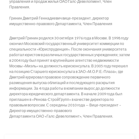
управления и продаж жилья ОАО Галс-Девелопмент, Член
Правления.
Гринин Дмитрий Геннадиевич вице-президент, директор
имущественно-правового Департамента, Член Правления
Дмитрий Гринин родился 30 октября 1976 года в Москве. В 1998 году
окончил Московский государственный университет коммерции по
специальности «Юриспруденция». После окончания университета
работал юристом в различных государственных учреждениях; затем
в 2004 году был принят в крупнейшее агентство недвижимости
Москвы «Миэль» на должность юрисконсульта. В 2005 году перешел
на позицию Старшего юрисконсульта в ЗАО «М.О.Р.Е.-Плаза», где
Дмитрий курировал правовое сопровождение первичного
размещения выпуска облигаций и последующего раскрытия
информации. За 4 года работы в компании вырос до должности
директора юридического департамента. В начале 2009 года был
приглашен в «Ренова-СтройГрупп» в качестве директора по
правовым вопросам. С середины 2010 года — Вице-президент –
Директор имущественно-правового
Департамента ОАО «Галс‑Девелопмент», Член Правления.