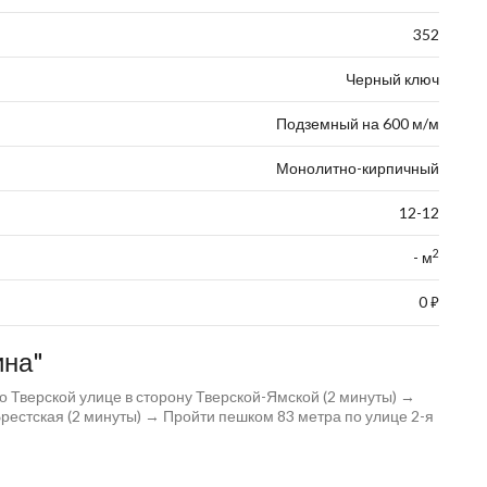
352
Черный ключ
Подземный на 600 м/м
Монолитно-кирпичный
12-12
2
- м
0
⃏
ина"
 Тверской улице в сторону Тверской-Ямской (2 минуты) →
Брестская (2 минуты) → Пройти пешком 83 метра по улице 2-я