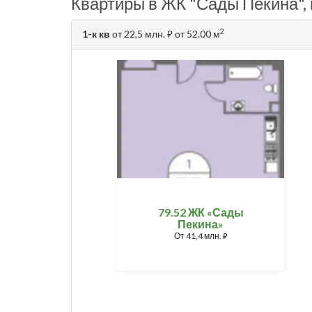
Квартиры в ЖК "Сады Пекина",
2
1-к кв
от 22,5 млн.
от 52.00 м
⃏
79.52 ЖК «Сады
Пекина»
От
41,4 млн.
⃏