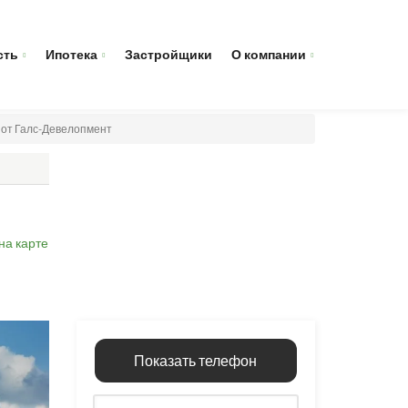
сть
Ипотека
Застройщики
О компании
ы от Галс-Девелопмент
на карте
Показать телефон