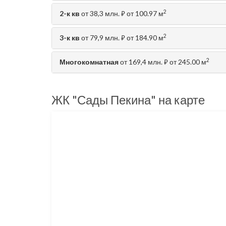
2
2-к кв
от 38,3 млн.
от 100.97 м
⃏
2
3-к кв
от 79,9 млн.
от 184.90 м
⃏
2
Многокомнатная
от 169,4 млн.
от 245.00 м
⃏
ЖК "Сады Пекина" на карте