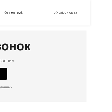
От 5 млн руб.
+7(495)777-08-88
вонок
езвоним.
 данных