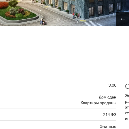
О
3.00
Э
Дом сдан
р
Квартиры проданы
э
с
214 ФЗ
и
Элитные