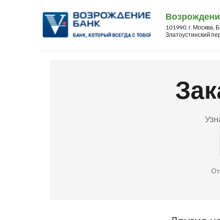
Возрождени
101990, г. Москва,
Златоустинский пер.
Зак
Узн
От