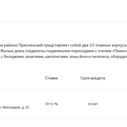
м районе Пресненский представляет собой два 13-этажных корпуса
й. Жилые дома соединены подземными переходами с отелем «Пекин
с беседками, качелями, шезлонгами, зоны йоги и пилатеса, оборуд
Ставка
Срок кредита
От 9,7%
30 лет
л. Мясницкая, д. 35