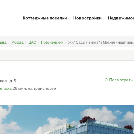
Коттеджные поселки
Новостройки
Недвижимо
щика
Москва
ЦАО
Пресненский
ЖК "Сады Пекина" в Москве - квартир
Посмотреть 
ая , д. 5
епиха
28 мин. на транспорте