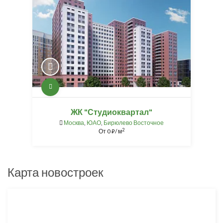
ЖК "Студиоквартал"
Москва
,
ЮАО
,
Бирюлево Восточное
2
От
0
/ м
⃏
Карта новостроек