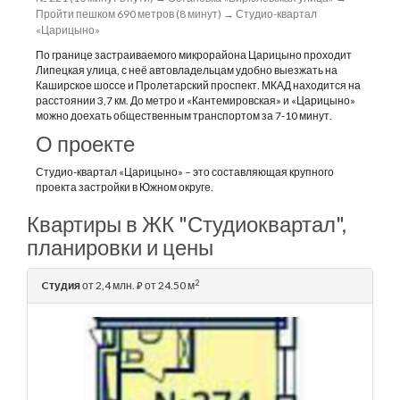
Пройти пешком 690 метров (8 минут) → Студио-квартал
«Царицыно»
По границе застраиваемого микрорайона Царицыно проходит
Липецкая улица, с неё автовладельцам удобно выезжать на
Каширское шоссе и Пролетарский проспект. МКАД находится на
расстоянии 3,7 км. До метро и «Кантемировская» и «Царицыно»
можно доехать общественным транспортом за 7-10 минут.
О проекте
Студио-квартал «Царицыно» – это составляющая крупного
проекта застройки в Южном округе.
Квартиры в ЖК "Студиоквартал",
планировки и цены
2
Cтудия
от 2,4 млн.
от 24.50 м
⃏