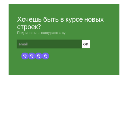
Хочешь быть в курсе новых
строек?
Подпишись на нашу рассылку
Разработка и продвижение -
SeoZom
© 2026 novostroyrf.ru - Новостройки.
Любая информация, представленная на сайте, носит информационный
характер и не является публичной офертой, не является приглашением
делать оферты и не содержит существенных условий сделок,
заключаемых застройщиком. Описание объекта строительства и
инфраструктуры, представленное на сайте, является концепцией и
носит информационный характер. Раскрытие информации
застройщиком (в том числе размещение проектных деклараций и иных
обязательных документов) в соответствии со статьей 3.1. Федерального