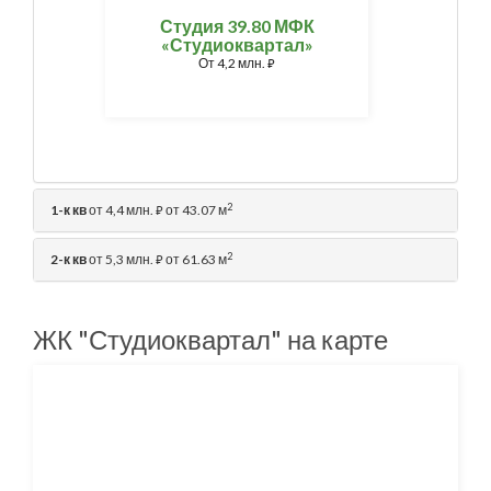
Студия 39.80 МФК
«Студиоквартал»
От
4,2 млн.
⃏
2
1-к кв
от 4,4 млн.
от 43.07 м
⃏
2
2-к кв
от 5,3 млн.
от 61.63 м
⃏
ЖК "Студиоквартал" на карте