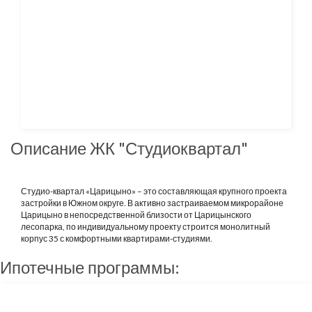
Описание ЖК "Студиоквартал"
Студио-квартал «Царицыно» – это составляющая крупного проекта
застройки в Южном округе. В активно застраиваемом микрорайоне
Царицыно в непосредственной близости от Царицынского
лесопарка, по индивидуальному проекту строится монолитный
корпус 35 с комфортными квартирами-студиями.
Ипотечные программы: