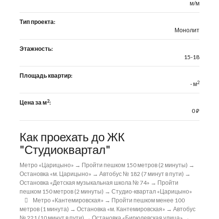
м/м
Тип проекта:
Монолит
Этажность:
15-18
Площадь квартир:
2
- м
2
Цена за м
:
0
⃏
Как проехать до ЖК
"Студиоквартал"
Метро «Царицыно» → Пройти пешком 150 метров (2 минуты) →
Остановка «м. Царицыно» → Автобус № 182 (7 минут в пути) →
Остановка «Детская музыкальная школа № 74» → Пройти
пешком 150 метров (2 минуты) → Студио-квартал «Царицыно»
Метро «Кантемировская» → Пройти пешком менее 100
метров (1 минута) → Остановка «м. Кантемировская» → Автобус
№ 221 (10 минут в пути) → Остановка «Бирюлевская улица» →