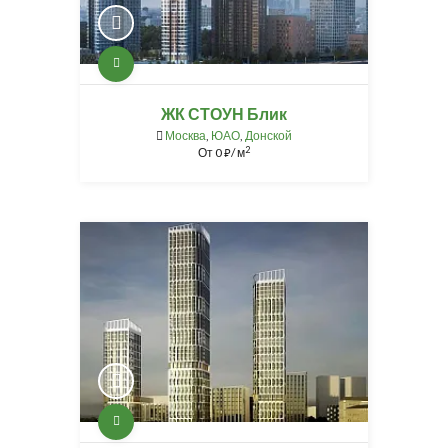
ЖК СТОУН Блик
Москва
,
ЮАО
,
Донской
2
От
0
/ м
⃏