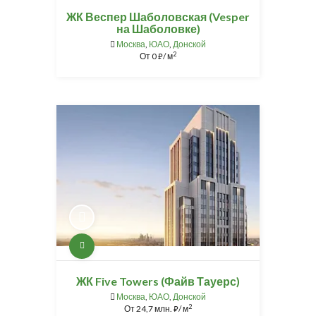
ЖК Веспер Шаболовская (Vesper
на Шаболовке)
Москва
,
ЮАО
,
Донской
2
От
0
/ м
⃏
ЖК Five Towers (Файв Тауерс)
Москва
,
ЮАО
,
Донской
2
От
24,7 млн.
/ м
⃏