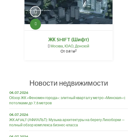
ЖК SHIFT (Шифт)
Москва
,
ЮАО
,
Донской
2
От
0
/ м
⃏
Новости недвижимости
04.07.2026
Обзор ЖК «Феномен города»: элитный квартал у метро «Минская» с
потолками до 7,8 метров
04.07.2026
ЖК AFIALT (АФИАЛЬТ): Музыка архитектуры на берегу Лихоборки —
полный обзор комплекса бизнес-класса
04.07.2026