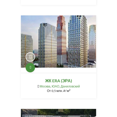
ЖК ERA (ЭРА)
Москва
,
ЮАО
,
Даниловский
2
От
0,5 млн.
/ м
⃏