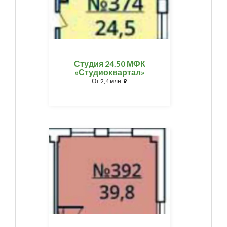
Студия 24.50 МФК
«Студиоквартал»
От
2,4 млн.
⃏