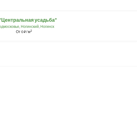
"Центральная усадьба"
одмосковье
,
Ногинский
,
Ногинск
2
От
0
/ м
⃏