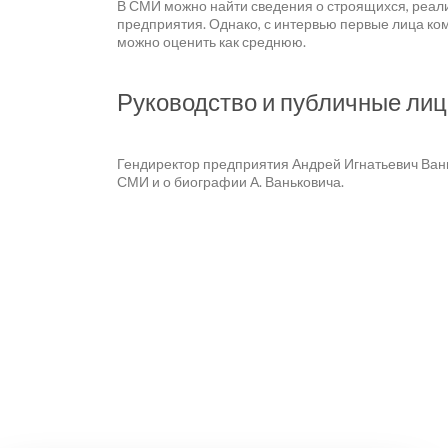
В СМИ можно найти сведения о строящихся, реали
предприятия. Однако, с интервью первые лица ко
можно оценить как среднюю.
Руководство и публичные лиц
Гендиректор предприятия Андрей Игнатьевич Вань
СМИ и о биографии А. Ваньковича.
Разработка и продвижение -
SeoZom
© 2026 novostroy
Любая информация, представленная на сайте, носи
содержит существенных условий сделок, заключаемы
носит информационный характер. Раскрытие информ
со статьей 3.1. Федерального закона от 30.12.2004
изменений в некоторые законодательные акты Росс
данных
,
Третьи лица