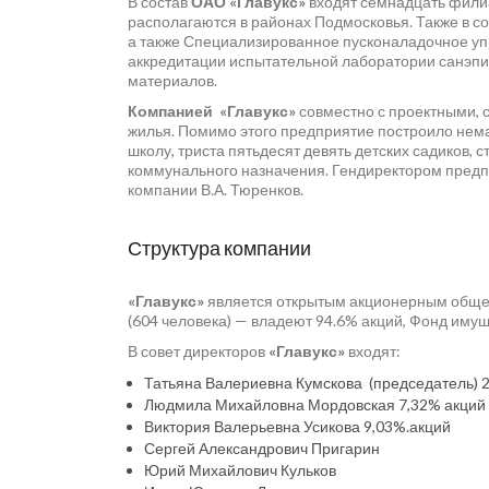
В состав
ОАО «Главукс
»
входят семнадцать филиа
располагаются в районах Подмосковья. Также в с
а также Специализированное пусконаладочное уп
аккредитации испытательной лаборатории санэпи
материалов.
Компанией «Главукс»
совместно с проектными, 
жилья. Помимо этого предприятие построило нема
школу, триста пятьдесят девять детских садиков, 
коммунального назначения. Гендиректором предпр
компании В.А. Тюренков.
Структура компании
«Главукс»
является открытым акционерным общес
(604 человека) — владеют 94.6% акций, Фонд иму
В совет директоров
«Главукс»
входят:
Татьяна Валериевна Кумскова (председатель) 
Людмила Михайловна Мордовская 7,32% акций
Виктория Валерьевна Усикова 9,03%.акций
Сергей Александрович Пригарин
Юрий Михайлович Кульков