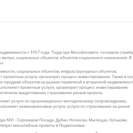
едвижимости с 1957 года. Тогда при Мособлсовете основали служб
е жилых, социальных объектов, объектов социального назначения. В
с»
.
имости, социальных объектов, инфраструктурных объектов,
 проектные услуги, организует процесс инвестирования. Также в со
ле-продаже объектов на рынках первичной и вторичной недвижимост
ыполняют проектные услуги, организуют процесс инвестирования,
потечном кредитовании, страховании рисков проекта.
няет услуги по организационно-методическому сопровождению,
выполняет инжиниринговые услуги, услуги по страхованию на рынке
дах МО - Сергиевом Посаде, Дубне, Ногинске, Мытищах, Хотькове,
ализует масштабные проекты в Подмосковье.