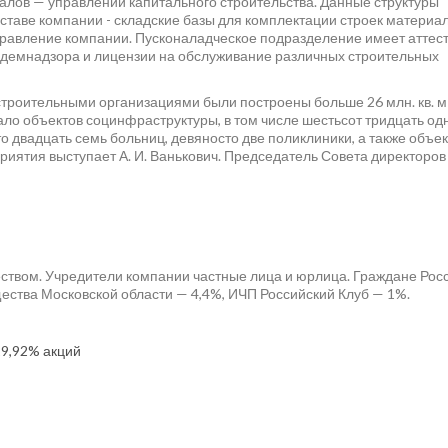
лов — управлений капитального строительства. Данные структуры
оставе компании - складские базы для комплектации строек материа
равление компании. Пусконаладческое подразделение имеет аттес
демнадзора и лицензии на обслуживание различных строительных
строительными организациями были построены больше 26 млн. кв. м
ло объектов социнфраструктуры, в том числе шестьсот тридцать од
сто двадцать семь больниц, девяносто две поликлиники, а также объе
иятия выступает А. И. Ванькович. Председатель Совета директоров
твом. Учредители компании частные лица и юрлица. Граждане Рос
щества Московской области — 4,4%, ИЧП Российский Клуб — 1%.
29,92% акций