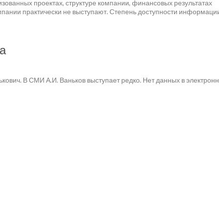
зованных проектах, структуре компании, финансовых результатах
мпании практически не выступают. Степень доступности информаци
а
кович. В СМИ А.И. Ваньков выступает редко. Нет данных в электрон
Коттеджные поселки
Новостройки
Нед
rf.ru - Новостройки.
т информационный характер и не является публичной офертой, не 
х застройщиком. Описание объекта строительства и инфраструктуры
ации застройщиком (в том числе размещение проектных деклараций
 № 214-фз «об участии в долевом строительстве многоквартирных дом
ийской Федерации» осуществляется на сайте наш.дом.рф.
Согласие 