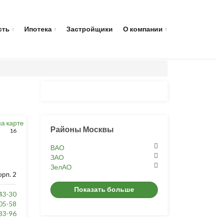
сть
Ипотека
Застройщики
О компании
на карте
Районы Москвы
16
ВАО
ЗАО
ЗелАО
рп. 2
Показать больше
43-30
05-58
33-96