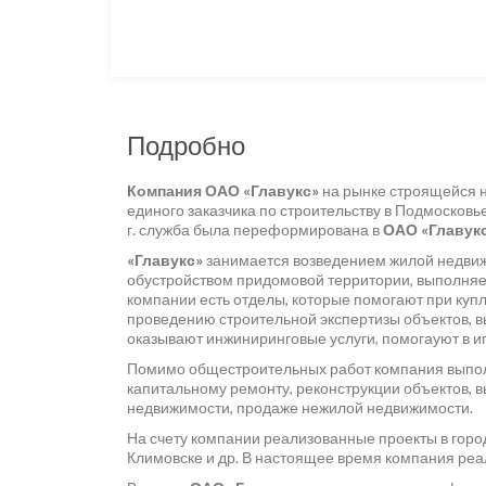
Подробно
Компания ОАО «Главукс»
на рынке строящейся н
единого заказчика по строительству в Подмосковь
г. служба была переформирована в
ОАО «Главук
«Главукс»
занимается возведением жилой недвиж
обустройством придомовой территории, выполняет
компании есть отделы, которые помогают при куп
проведению строительной экспертизы объектов, в
оказывают инжиниринговые услуги, помогауют в и
Помимо общестроительных работ компания выпол
капитальному ремонту, реконструкции объектов, 
недвижимости, продаже нежилой недвижимости.
На счету компании реализованные проекты в горо
Климовске и др. В настоящее время компания ре