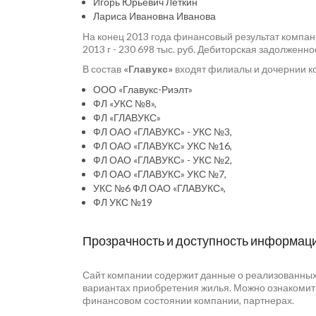
Игорь Юрьевич Леткин
Лариса Ивановна Иванова
На конец 2013 года финансовый результат компани
2013 г - 230 698 тыс. руб. Дебиторская задолженнос
В состав
«Главукс»
входят филиалы и дочернии к
ООО «Главукс-Риэлт»
ФЛ «УКС №8»,
ФЛ «ГЛАВУКС»
ФЛ ОАО «ГЛАВУКС» - УКС №3,
ФЛ ОАО «ГЛАВУКС» УКС №16,
ФЛ ОАО «ГЛАВУКС» - УКС №2,
ФЛ ОАО «ГЛАВУКС» УКС №7,
УКС №6 ФЛ ОАО «ГЛАВУКС»,
ФЛ УКС №19
Прозрачность и доступность информац
Сайт компании содержит данные о реализованных 
вариантах приобретения жилья. Можно ознакомит
финансовом состоянии компании, партнерах.