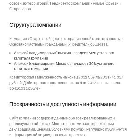
освоению территорий. Гендиректор компании - Роман Юрьевич
Староверов.
Структура компании
Компания «Старкт» - общество с ограниченной ответствнностью.
Основано частными гражданами. Учредители общества:
Алексей владимирович Самохин - владеет 50% уставного
капитала компании
Алексей Владимирович Мосолов - владеет 50% уставного
капитала компании.
Кредиторская задолженность на конец 2012 г. была 2311741,017
рублей. Дебиторская задолженность на 4 кв. 2012 г. составляла
80410,531 рублей.
Прозрачность и доступность информации
Сайт компании содержит данные обо всех реализованных и
реализуемых объектах. Можно ознакомиться с проектными
декларациями, ценами, условиями покупки. Регулярно публикуется
информация об акциях, новости о проектах.