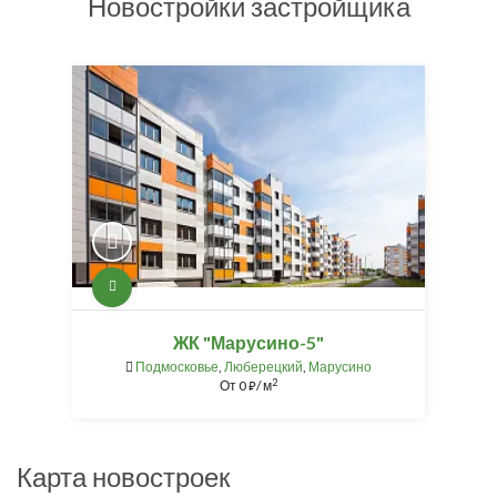
Новостройки застройщика
ЖК "Марусино-5"
Подмосковье
,
Люберецкий
,
Марусино
2
От
0
/ м
⃏
Карта новостроек