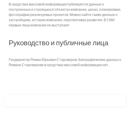
В средствах массовой информации публикуются данные о
построенных и строящихся объектах компании, ценах, планировках,
фотографии реализуемых проектов. Можно найти также денные о
застройщике, истории компании, перспективах развития. В СМИ
первые лица компании не выступают.
Руководство и публичные лица
Гендиректор Роман Юрьевич Староверов. Биографических данных о
Романе Староверове в средствах массовой информации нет.
Разработка и продвижение -
SeoZom
© 2026 novostroyrf.ru - Новостройки.