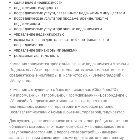
сдача внаем недвижимости
недвижимого имущества
посреднические услуги, связанные с недвижимым имуществом
посреднические услуги при продаже, аренде, покупке
недвижимости
посреднические услуги при оценке недвижимости
управление недвижимостью
вспомогательная деятельность в сфере финансового
посредничества
управление финансовыми рынками
рекламная деятельность.
Компания занимается проектами на рынке недвижимости Москвы и
Подмосковья. Актив проектов компании включает малоэтажные и
среднеэтажные комплексы, в числе которых, - «Зеленоградский»,
«Марусино».
Компания сотрудничает с банками, такими как «Сбербанк РФ»,
«Газпромбанк», «Газпромбанк», «Промсвязьбанк», «Возрождение»,
«Уралсиб». В перспективе компании - новые проекты по
комплексному освоению территорий в Московском регионе.
Возглавляет компанию Роман Юрьевич Староверов, гендиректор.
Для лучшего достижения высокого качества застройщик постоянно
обновляет материально-техническую баз. у и поддерживает ее в
безупречном состоянии. В перспективе застройщик намерен
заняться новыми инвестиционными проектами по комплексному