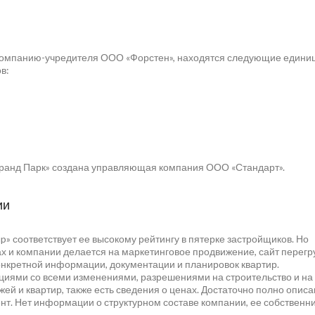
ю компанию-учредителя ООО «Форстен», находятся следующие едини
в:
Гранд Парк» создана управляющая компания ООО «Стандарт».
ии
» соответствует ее высокому рейтингу в пятерке застройщиков. Но
х и компании делается на маркетинговое продвижение, сайт перег
онкретной информации, документации и планировок квартир.
иями со всеми изменениями, разрешениями на строительство и на
ей и квартир, также есть сведения о ценах. Достаточно полно описа
нт. Нет информации о структурном составе компании, ее собственни