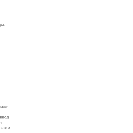
цы,
ружен
 ввод
н
ках и