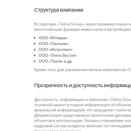
Структура компании
В структуре «Tekta Group», через промежуточну
выполняющие функции инвесторов и застройщико
ООО «Ютерра»
ООО «Тантьем»
ООО «Интеллект»
ООО «Текта Восток»
ООО «Текта» и др.
Кроме того, для управления жилым комплексом «
Прозрачность и доступность информац
Доступность информации о компании «Tekta Group
основной акцент в подаче информации об объекта
визуальной информацией, что затрудняет поиск к
Документация представлена проектными декларац
объектов в эксплуатацию. Указаны планировки этаж
кадровый состав холдинга, включая топ-менеджме
финансовом положении.