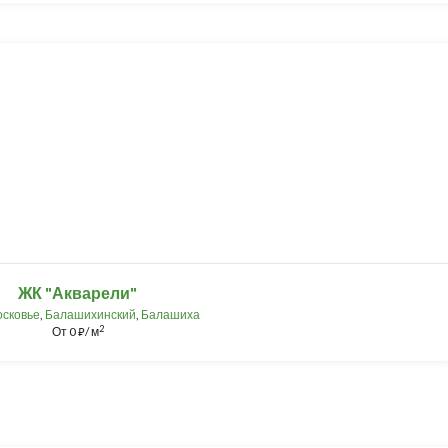
ЖК "Акварели"
сковье
,
Балашихинский
,
Балашиха
2
От
0
/ м
⃏