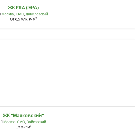
ЖК ERA (ЭРА)
Москва
,
ЮАО
,
Даниловский
2
От
0,5 млн.
/ м
⃏
ЖК "Маяковский"
Москва
,
САО
,
Войковский
2
От
0
/ м
⃏