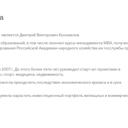
а
 является Дмитрий Викторович Коновалов.
х образований, в том числе окончил курсы менеджмента МВА, получи
рования Российской Академии народного хозяйства ии госслужбы п
2007 г. До этого более пяти лет руководил старт-ап-проектами в
, спорт, медицина, недвижимость.
могла преодолеть последствия экономического кризиса и в срок
 сумела нарастить инвестиционный портфель жилищных и коммерче