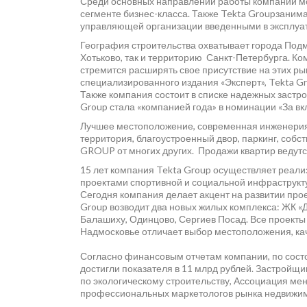
Среди основных направлений работы компании м
сегменте бизнес-класса. Также Tekta Groupзаним
управляющей организации введенными в эксплуа
География строительства охватывает города Подм
Хотьково, так и территорию Санкт-Петербурга. К
стремится расширять свое присутствие на этих ры
специализированного издания «Эксперт», Tekta G
Также компания состоит в списке надежных застро
Group стала «компанией года» в номинации «За вк
Лучшее местоположение, современная инженерия
территория, благоустроенный двор, паркинг, собс
GROUP от многих других. Продажи квартир ведутс
15 лет компания Tekta Group осуществляет реали
проектами спортивной и социальной инфраструкт
Сегодня компания делает акцент на развитии пр
Group возводит два новых жилых комплекса: ЖК «
Балашиху, Одинцово, Сергиев Посад. Все проекты
Надмосковье отличает выбор местоположения, кач
Согласно финансовым отчетам компании, по состоя
достигли показателя в 11 млрд рублей. Застройщ
по экологическому строительству, Ассоциация мене
профессиональных маркетологов рынка недвижим