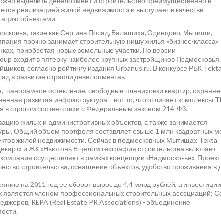
ожно выделить девелопмент и строительство преимущественно в
ается реализацией жилой недвижимости и выступает в качестве
тацию объектами.
осковья, такие как Сергиев Посад, Балашиха, Одинцово, Мытищи,
омпания прочно занимает строительную нишу жилья «бизнес-класса» 
нках, приобретая новые земельные участки. По версии
roup входит в пятерку наиболее крупных застройщиков Подмосковья.
йщиков, согласно рейтингу издания Urbanus.ru. В конкурсе РБК Tekt
лад в развитие отрасли девелопмента».
, панорамное остекление, свободные планировки квартир, охраня
твенная развитая инфраструктура – вот то, что отличает комплексы 
я в строгом соответствии с Федеральным законом 214-ФЗ.
зацию жилых и административных объектов, а также занимается
уры. Общий объем портфеля составляет свыше 1 млн квадратных ме
оектов жилой недвижимости. Сейчас в подмосковных Мытищах Tekta
Декарт» и ЖК «Ньютон». В целом география строительства включает
 компания осуществляет в рамках концепции «Надмосковье». Проект
ество строительства, оснащение объектов, удобство проживания в 
нию на 2011 год ее оборот вырос до 4,4 млрд рублей, а инвестиции
ик является членом профессиональных строительных ассоциаций: С
джеров, REPA (Real Estate PR Assoсiations) - объединение
ости.