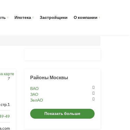
сть
Ипотека
Застройщики
О компании
на карте
Районы Москвы
7
ВАО
ЗАО
ЗелАО
 стр.1
Показать больше
49-49
a.com