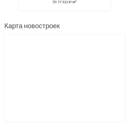
2
От
77 322
/ м
⃏
Карта новостроек