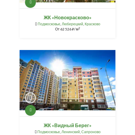
ЖК «Новокрасково»
Подмосковье
,
Люберецкий
,
Красково
2
От
62 526
/ м
⃏
ЖК «Видный Берег»
Подмосковье
,
Ленинский
,
Сапроново