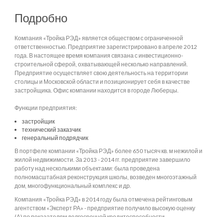
Подробно
Компания «Тройка РЭД» является обществом с ограниченной
ответственностью. Предприятие зарегистрировано в апреле 2012
года. В настоящее время компания связана с инвестиционно-
строительной сферой, охватывающей несколько направлений.
Предприятие осуществляет свою деятельность на территории
столицы и Московской области и позиционирует себя в качестве
застройщика. Офис компании находится в городе Люберцы.
Функции предприятия:
застройщик
технический заказчик
генеральный подрядчик
В портфеле компании «Тройка РЭД» более 650 тысяч кв. м нежилой и
жилой недвижимости. За 2013 - 2014 гг. предприятие завершило
работу над несколькими объектами: была проведена
полномасштабная реконструкция школы, возведен многоэтажный
дом, многофункциональный комплекс и др.
Компания «Тройка РЭД» в 2014 году была отмечена рейтинговым
агентством «Эксперт РА» - предприятие получило высокую оценку
(А) по показателям долгосрочной кредитоспособности.