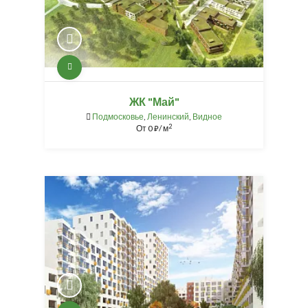
ЖК "Май"
Подмосковье
,
Ленинский
,
Видное
2
От
0
/ м
⃏