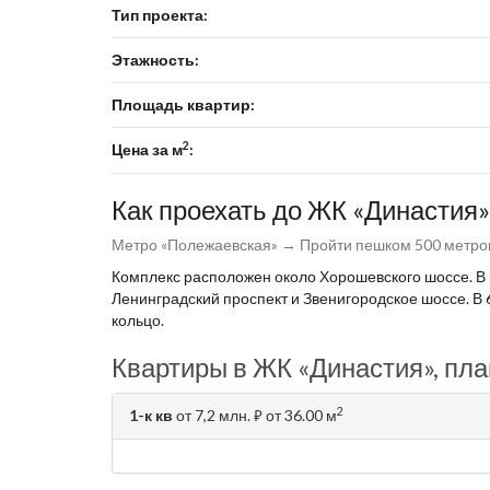
Тип проекта:
Этажность:
Площадь квартир:
2
Цена за м
:
Как проехать до ЖК «Династия»
Метро «Полежаевская» → Пройти пешком 500 метров
Комплекс расположен около Хорошевского шоссе. В 
Ленинградский проспект и Звенигородское шоссе. В 6
кольцо.
Квартиры в ЖК «Династия», пла
2
1-к кв
от 7,2 млн.
от 36.00 м
⃏