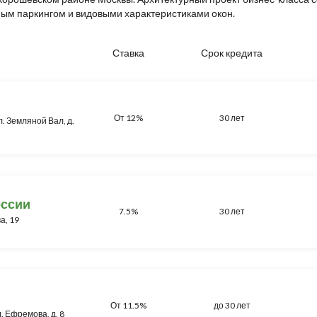
ным паркингом и видовыми характеристиками окон.
Ставка
Срок кредита
От 12%
30 лет
л. Земляной Вал, д.
оссии
7.5%
30 лет
а, 19
От 11.5%
до 30 лет
л. Ефремова, д. 8