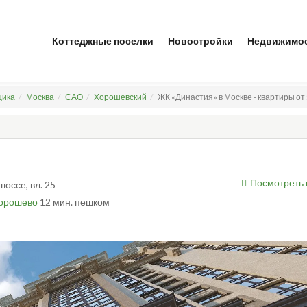
Коттеджные поселки
Новостройки
Недвижимо
щика
Москва
САО
Хорошевский
ЖК «Династия» в Москве - квартиры от 
Посмотреть 
шоссе, вл. 25
орошево
12 мин. пешком