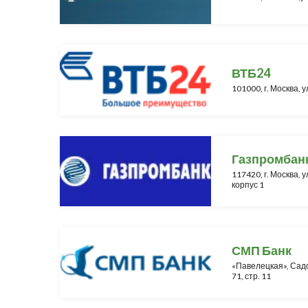
ВТБ24
101000, г. Москва, у
Газпромбан
117420, г. Москва, у
корпус 1
СМП Банк
«Павелецкая», Садо
71, стр. 11