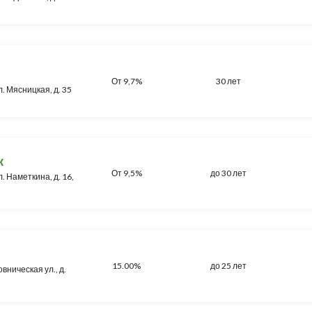
От 9,7%
30 лет
л. Мясницкая, д. 35
к
От 9,5%
до 30 лет
л. Наметкина, д. 16,
15.00%
до 25 лет
вническая ул., д.