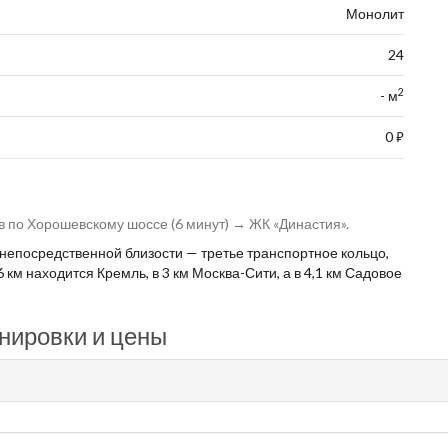
Монолит
24
2
- м
0
⃏
 по Хорошевскому шоссе (6 минут) → ЖК «Династия».
непосредственной близости — третье транспортное кольцо,
 км находится Кремль, в 3 км Москва-Сити, а в 4,1 км Садовое
нировки и цены