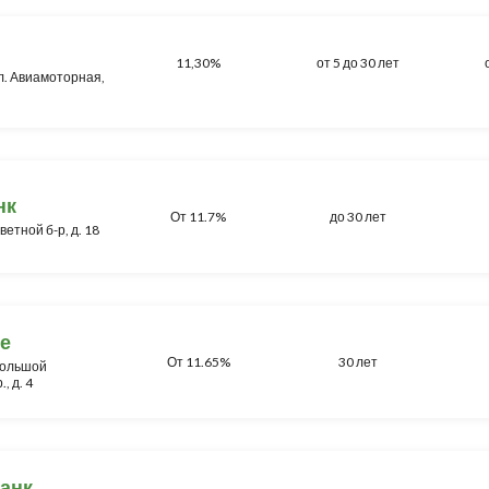
11,30%
от 5 до 30 лет
ул. Авиамоторная,
нк
От 11.7%
до 30 лет
ветной б-р, д. 18
е
От 11.65%
30 лет
 Большой
, д. 4
анк