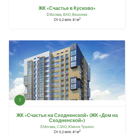
ЖК «Счастье в Кусково»
Москва
,
ВАО
,
Вешняки
2
От
0,2 млн.
/ м
⃏
ЖК «Счастье на Сходненской» (ЖК «Дом на
Сходненской»)
Москва
,
СЗАО
,
Южное Тушино
2
От
0,2 млн.
/ м
⃏