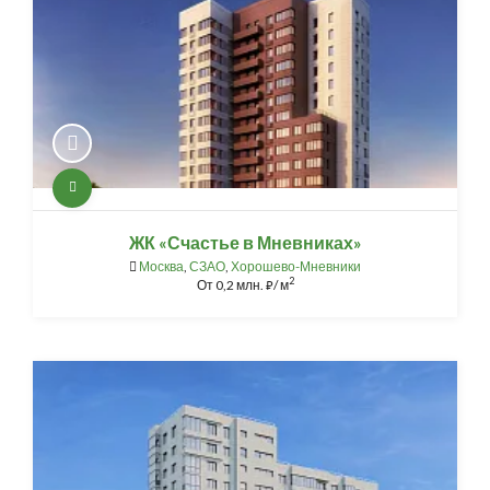
ЖК «Счастье в Мневниках»
Москва
,
СЗАО
,
Хорошево-Мневники
2
От
0,2 млн.
/ м
⃏