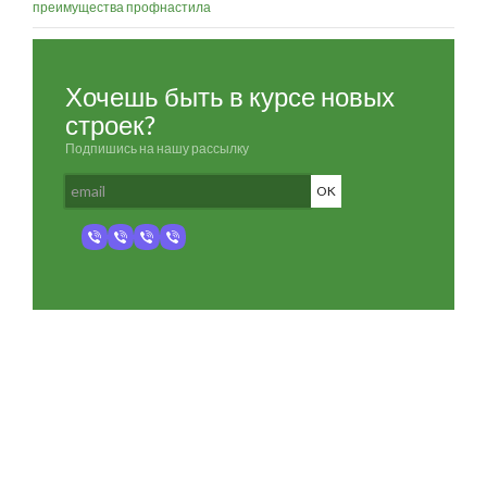
преимущества профнастила
Хочешь быть в курсе новых
строек?
Подпишись на нашу рассылку
Разработка и продвижение -
SeoZom
© 2026 novostroyrf.ru - Новостройки.
Любая информация, представленная на сайте, носит информационный
характер и не является публичной офертой, не является приглашением
делать оферты и не содержит существенных условий сделок,
заключаемых застройщиком. Описание объекта строительства и
инфраструктуры, представленное на сайте, является концепцией и
носит информационный характер. Раскрытие информации
застройщиком (в том числе размещение проектных деклараций и иных