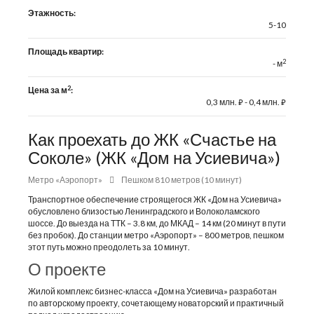
Этажность:
5-10
Площадь квартир:
2
- м
2
Цена за м
:
0,3 млн.
- 0,4 млн.
⃏
⃏
Как проехать до ЖК «Счастье на
Соколе» (ЖК «Дом на Усиевича»)
Метро «Аэропорт»
Пешком 810 метров (10 минут)
Транспортное обеспечение строящегося ЖК «Дом на Усиевича»
обусловлено близостью Ленинградского и Волоколамского
шоссе. До выезда на ТТК – 3.8 км, до МКАД – 14 км (20 минут в пути
без пробок). До станции метро «Аэропорт» – 800 метров, пешком
этот путь можно преодолеть за 10 минут.
О проекте
Жилой комплекс бизнес-класса «Дом на Усиевича» разработан
по авторскому проекту, сочетающему новаторский и практичный