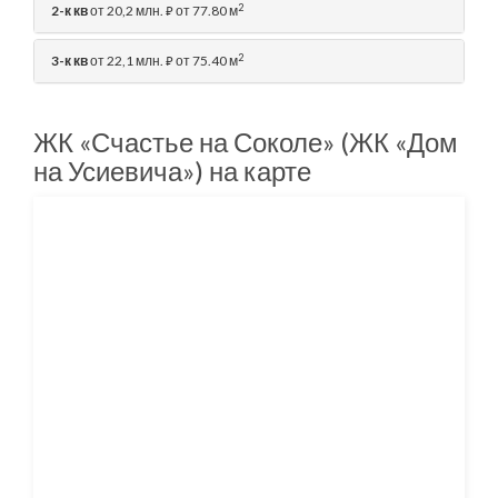
2
2-к кв
от 20,2 млн.
от 77.80 м
⃏
2
3-к кв
от 22,1 млн.
от 75.40 м
⃏
ЖК «Счастье на Соколе» (ЖК «Дом
на Усиевича») на карте