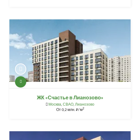
ЖК «Счастье в Лианозово»
Москва
,
СВАО
,
Лианозово
2
От
0,2 млн.
/ м
⃏