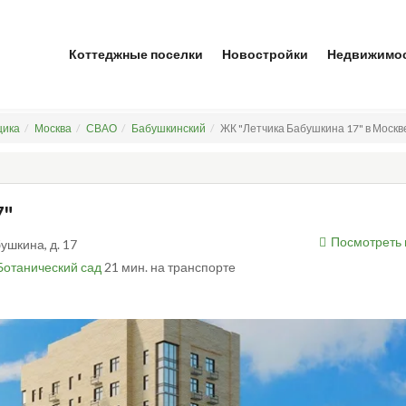
Коттеджные поселки
Новостройки
Недвижимо
щика
Москва
СВАО
Бабушкинский
ЖК "Летчика Бабушкина 17" в Москве
7"
Посмотреть 
бушкина, д. 17
Ботанический сад
21 мин. на транспорте