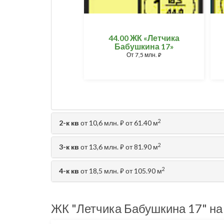
44.00 ЖК «Летчика
Бабушкина 17»
От
7,5 млн.
⃏
2
2-к кв
от 10,6 млн.
от 61.40 м
⃏
2
3-к кв
от 13,6 млн.
от 81.90 м
⃏
2
4-к кв
от 18,5 млн.
от 105.90 м
⃏
ЖК "Летчика Бабушкина 17" на