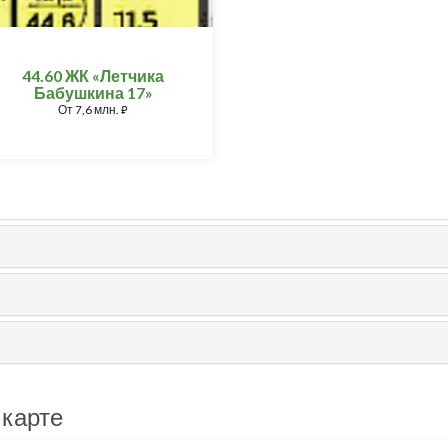
44.60 ЖК «Летчика
Бабушкина 17»
От
7,6 млн.
⃏
 карте