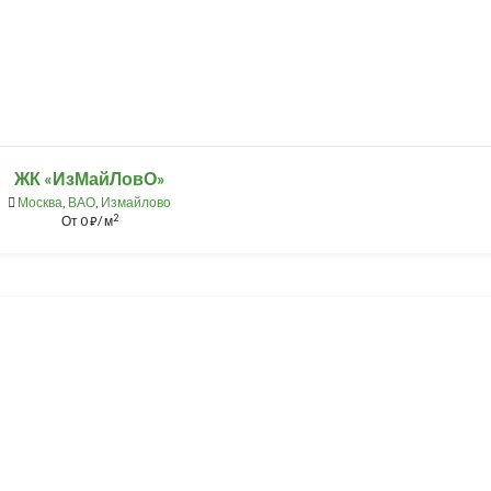
ЖК «ИзМайЛовО»
Москва
,
ВАО
,
Измайлово
2
От
0
/ м
⃏