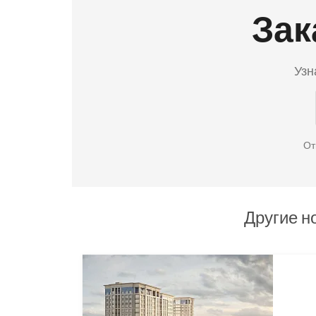
Зак
Узн
От
Другие н