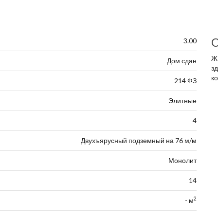
О
3.00
Ж
Дом сдан
з
ко
214 ФЗ
Элитные
4
Двухъярусный подземный на 76 м/м
Монолит
14
2
- м