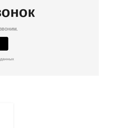
вонок
езвоним.
 данных