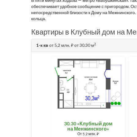
В пяти минутах ходьбы — метро «Бабушкинская». Та
обеспечивает удобное сообщение с пригородом. Ос
непосредственной близости к Дому на Межнинского.
кольца.
Квартиры в Клубный дом на Ме
2
1-к кв
от 5,2 млн.
от 30.30 м
⃏
30.30 «Клубный дом
на Менжинского»
От
5,2 млн.
⃏