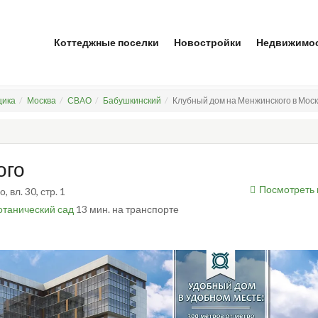
Коттеджные поселки
Новостройки
Недвижимо
щика
Москва
СВАО
Бабушкинский
Клубный дом на Менжинского в Москв
ого
Посмотреть 
, вл. 30, стр. 1
отанический сад
13 мин. на транспорте