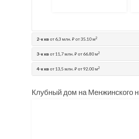
2
2-к кв
от 6,3 млн.
от 35.10 м
⃏
2
3-к кв
от 11,7 млн.
от 66.80 м
⃏
2
4-к кв
от 13,5 млн.
от 92.00 м
⃏
Клубный дом на Менжинского н