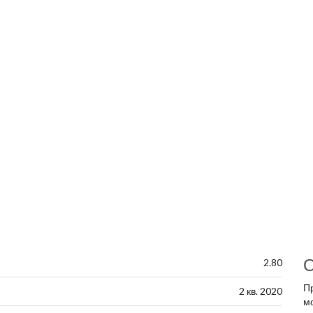
О
2.80
П
2 кв. 2020
м