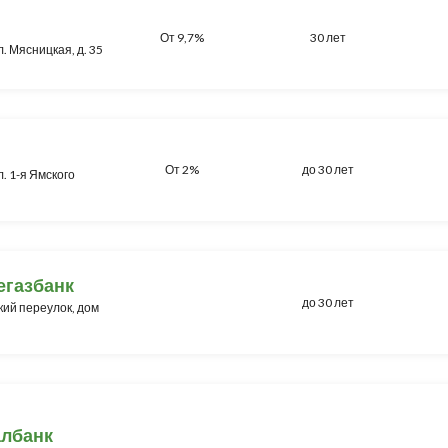
От 9,7%
30 лет
л. Мясницкая, д. 35
От 2%
до 30 лет
л. 1-я Ямского
егазбанк
до 30 лет
кий переулок, дом
албанк