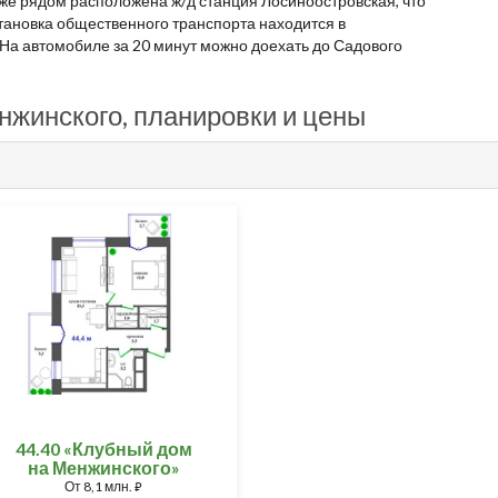
кже рядом расположена ж/д станция Лосиноостровская, что
тановка общественного транспорта находится в
 На автомобиле за 20 минут можно доехать до Садового
нжинского, планировки и цены
44.40 «Клубный дом
на Менжинского»
От
8,1 млн.
⃏