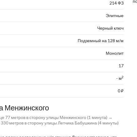
п
214 ФЗ
Элитные
Черный ключ
Подземный на 128 м/м
Монолит
17
2
- м
0
⃏
на Менжинского
е 77 метров в сторону улицы Менжинского (1 минута) →
 330 метров в сторону улицы Летчика Бабушкина (4 минуты)