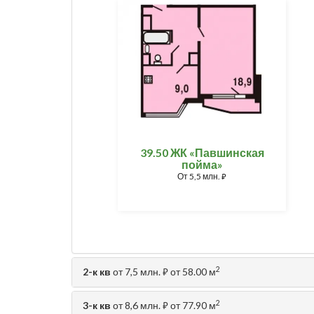
39.50 ЖК «Павшинская
пойма»
От
5,5 млн.
⃏
2
2-к кв
от 7,5 млн.
от 58.00 м
⃏
2
3-к кв
от 8,6 млн.
от 77.90 м
⃏