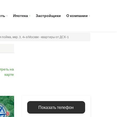
сть
Ипотека
Застройщики
О компании
пойма, мкр. 3, 4» в Москве - квартиры от ДСК-1
треть на
карте
Показать телефон