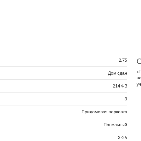
О
2.75
«
Дом сдан
н
у
214 ФЗ
3
Придомовая парковка
Панельный
3-25