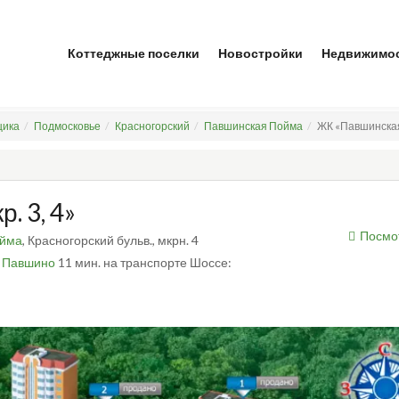
Коттеджные поселки
Новостройки
Недвижимо
щика
Подмосковье
Красногорский
Павшинская Пойма
ЖК «Павшинская 
. 3, 4»
Посмо
ойма
, Красногорский бульв., мкрн. 4
:
Павшино
11 мин. на транспорте
Шоссе: