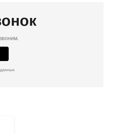
вонок
езвоним.
 данных