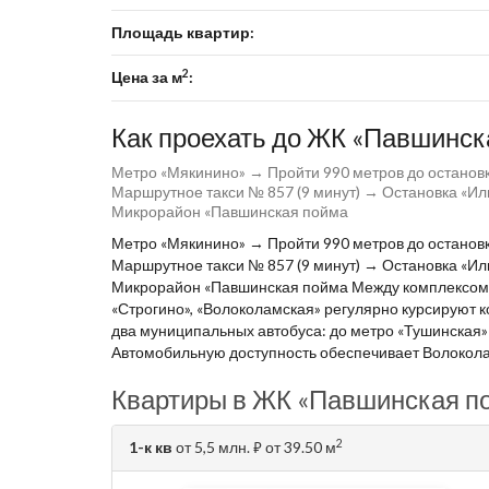
Площадь квартир:
2
Цена за м
:
Как проехать до ЖК «Павшинская
Метро «Мякинино» → Пройти 990 метров до остановк
Маршрутное такси № 857 (9 минут) → Остановка «Ил
Микрорайон «Павшинская пойма
Метро «Мякинино» → Пройти 990 метров до остановк
Маршрутное такси № 857 (9 минут) → Остановка «Ил
Микрорайон «Павшинская пойма Между комплексом «
«Строгино», «Волоколамская» регулярно курсируют 
два муниципальных автобуса: до метро «Тушинская»
Автомобильную доступность обеспечивает Волоколам
Квартиры в ЖК «Павшинская пой
2
1-к кв
от 5,5 млн.
от 39.50 м
⃏