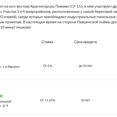
на юго-востоке Красногорска. Помимо СУ-155, в нём участвуют дру
 Участки 3 и 4 микрорайонов, расположенные у самой береговой ли
 30 этажей), среди которых преобладают индустриальные панельные
ым проектам. В настоящее время на стороне Павшинской поймы дос
 10 минут пешком).
Ставка
Срок кредита
От 2%
до 30 лет
л. 1-я Ямского
е
От 11.65%
30 лет
 Большой
, д. 4