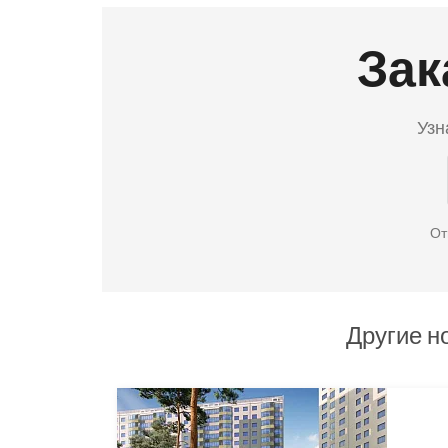
Зак
Узн
От
Другие н