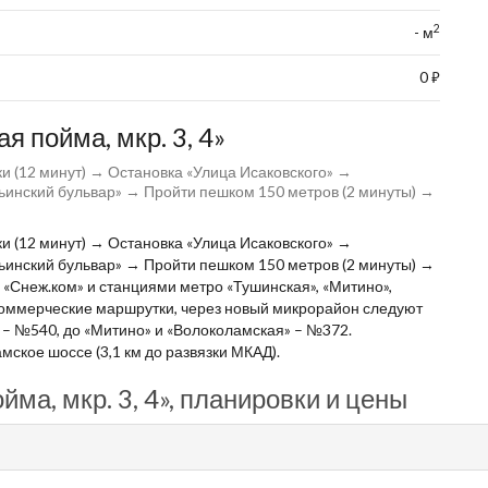
2
- м
0
⃏
 пойма, мкр. 3, 4»
и (12 минут) → Остановка «Улица Исаковского» →
ьинский бульвар» → Пройти пешком 150 метров (2 минуты) →
и (12 минут) → Остановка «Улица Исаковского» →
ьинский бульвар» → Пройти пешком 150 метров (2 минуты) →
Снеж.ком» и станциями метро «Тушинская», «Митино»,
коммерческие маршрутки, через новый микрорайон следуют
 – №540, до «Митино» и «Волоколамская» – №372.
ское шоссе (3,1 км до развязки МКАД).
ма, мкр. 3, 4», планировки и цены