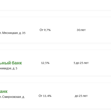
От 9,7%
30 лет
л. Мясницкая, д. 35
ьный банк
12,5%
5 до 25 лет
никидзе, д. 5
анк
От 11.4%
до 25 лет
ул. Смирновская, д.