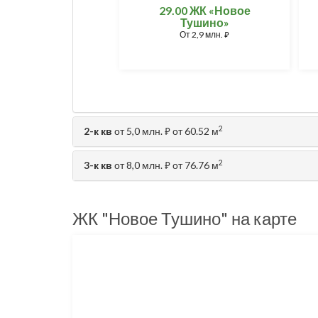
29.00 ЖК «Новое
Тушино»
От
2,9 млн.
⃏
2
2-к кв
от 5,0 млн.
от 60.52 м
⃏
2
3-к кв
от 8,0 млн.
от 76.76 м
⃏
ЖК "Новое Тушино" на карте