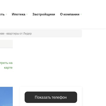
сть
Ипотека
Застройщики
О компании
кве - квартиры от Лидер
треть на
карте
Показать телефон