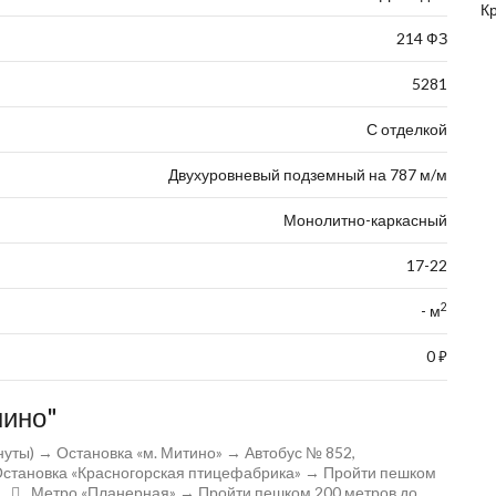
К
214 ФЗ
5281
С отделкой
Двухуровневый подземный на 787 м/м
Монолитно-каркасный
17-22
2
- м
0
⃏
шино"
уты) → Остановка «м. Митино» → Автобус № 852,
 Остановка «Красногорская птицефабрика» → Пройти пешком
Метро «Планерная» → Пройти пешком 200 метров до