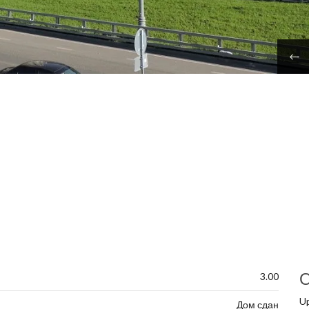
О
3.00
U
Дом сдан