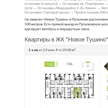
остановки (2 минуты) → Остановка «м. Планерная» → 
пути) → Остановка «Микрорайон 2 «Б» Химок» → Авто
Остановка «Торговый центр» → Пройти пешком 200 м
Up-квартал «Новое Тушино» в Путилково расположен
500 метров. Есть прямой выезд на Путилковское шос
курсируют автобусы и маршрутные такси.
Квартиры в ЖК "Новое Тушино"
2
1-к кв
от 2,9 млн.
от 29.00 м
⃏