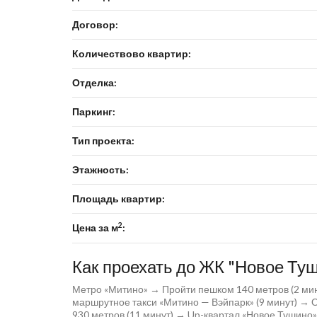
Договор:
Количествово квартир:
Отделка:
Паркинг:
Тип проекта:
Этажность:
Площадь квартир:
2
Цена за м
:
Как проехать до ЖК "Новое Ту
Метро «Митино» → Пройти пешком 140 метров (2 мин
маршрутное такси «Митино — Вэйпарк» (9 минут) →
930 метров (11 минут) → Up-квартал «Новое Тушино»