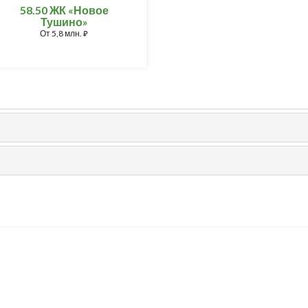
58.50 ЖК «Новое
Тушино»
От
5,8 млн.
⃏