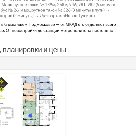
Маршрутное такси № 189м, 268м, 946, 981, 982 (5 минут в
бус № 26, маршрутное такси № 326 (3 минуты в пути) →
етров (2 минуты) → Up-квартал «Новое Тушино»
 в ближайшем Подмосковье — от МКАД его отделяют всего
се. От новостройки до станции метрополитена постоянно
, планировки и цены