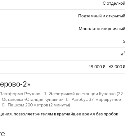
С отделкой
Подземный и открытый
Монолитно-кирпичный
5
2
- м
49 000
- 63 000
⃏
⃏
серово-2»
Платформа Реутово
Электричкой до станции Купавна (22
Остановка «Станция Купавна»
Автобус 37, маршрутное
Пешком 200 метров (2 минуты)
ения, позволяет жителям в кратчайшее время без пробок
те