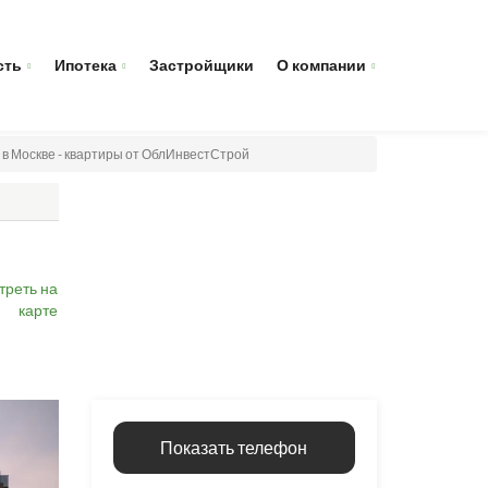
сть
Ипотека
Застройщики
О компании
 в Москве - квартиры от ОблИнвестСтрой
треть на
карте
Показать телефон