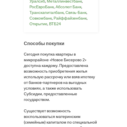
Уралсиб
,
Металлинвестбанк
,
РосЕвроБанк
,
Абсолют Банк
,
Транскапиталбанк
,
Связь-Банк
,
Совкомбанк
,
Райффайзенбанк
,
Открытие
,
ВТБ24
Способы покупки
Сегодня покупка квартиры в
микрорайоне «Новое Бисерово 2»
доступна каждому. Предоставлена
возможность приобретения жилья
использую рассрочку или взяв ипотеку
от банков-партнеров на выгодных
условиях, а также использовать
Субсидии, предоставленные
государством.
Существует возможность
воспользоваться материнским
(семейным) капиталом по специальной