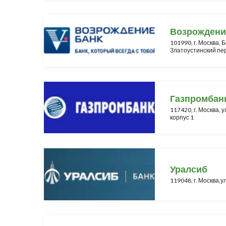
Возрождени
101990, г. Москва,
Златоустинский пер.
Газпромбан
117420, г. Москва, у
корпус 1
Уралсиб
119048, г. Москва,у