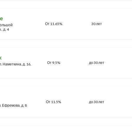
е
От 11.65%
30 лет
 Большой
, д. 4
к
От 9,5%
до 30 лет
л. Наметкина, д. 16,
От 11.5%
до 30 лет
л. Ефремова, д. 8