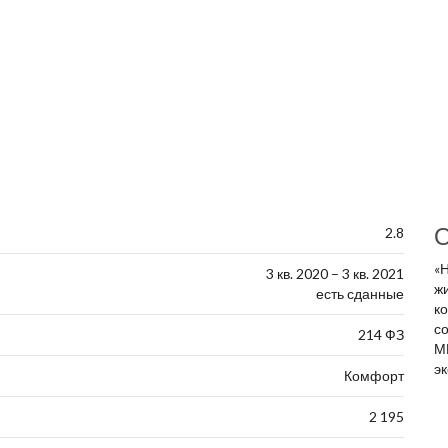
О
2.8
«
3 кв. 2020 – 3 кв. 2021
ж
есть сданные
к
с
214 ФЗ
М
эк
Комфорт
2 195