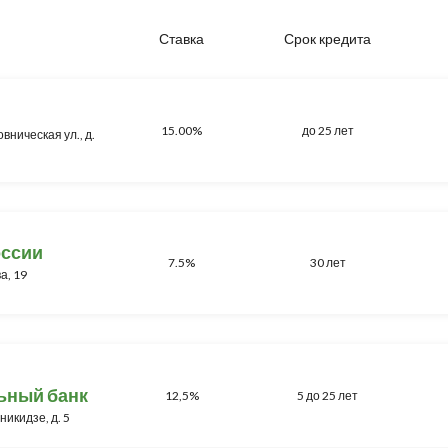
Ставка
Срок кредита
15.00%
до 25 лет
вническая ул., д.
оссии
7.5%
30 лет
а, 19
ьный банк
12,5%
5 до 25 лет
никидзе, д. 5