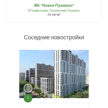
ЖК "Новое Пушкино"
Подмосковье
,
Пушкинский
,
Пушкино
2
От
0
/ м
⃏
Соседние новостройки