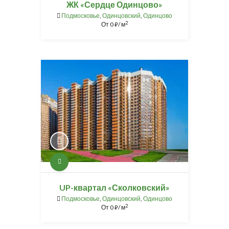
ЖК «Сердце Одинцово»
Подмосковье
,
Одинцовский
,
Одинцово
2
От
0
/ м
⃏
UP-квартал «Сколковский»
Подмосковье
,
Одинцовский
,
Одинцово
2
От
0
/ м
⃏