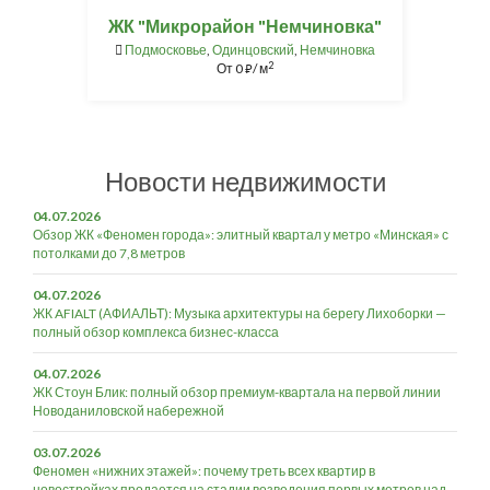
ЖК "Микрорайон "Немчиновка"
Подмосковье
,
Одинцовский
,
Немчиновка
2
От
0
/ м
⃏
Новости недвижимости
04.07.2026
Обзор ЖК «Феномен города»: элитный квартал у метро «Минская» с
потолками до 7,8 метров
04.07.2026
ЖК AFIALT (АФИАЛЬТ): Музыка архитектуры на берегу Лихоборки —
полный обзор комплекса бизнес-класса
04.07.2026
ЖК Стоун Блик: полный обзор премиум-квартала на первой линии
Новоданиловской набережной
03.07.2026
Феномен «нижних этажей»: почему треть всех квартир в
новостройках продается на стадии возведения первых метров над