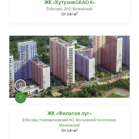
ЖК «КутузовGRAD II»
Москва
,
ЗАО
,
Можайский
2
От
0
/ м
⃏
ЖК «Филатов луг»
Москва
,
Новомосковский АО
,
Московский поселение
,
Московский
2
От
0
/ м
⃏