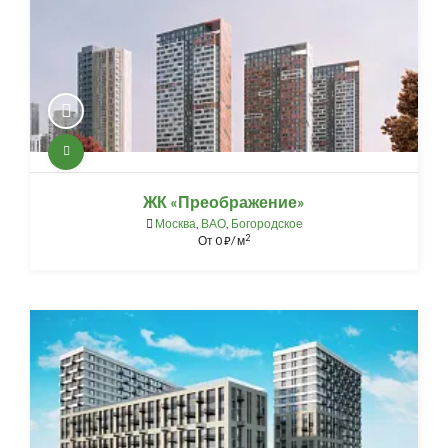
ЖК «Преображение»
Москва
,
ВАО
,
Богородское
2
От
0
/ м
⃏