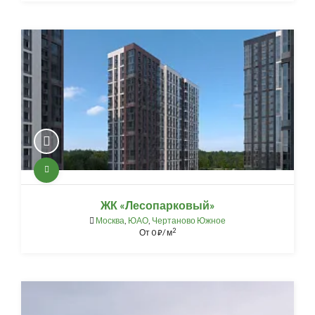
ЖК «Лесопарковый»
Москва
,
ЮАО
,
Чертаново Южное
2
От
0
/ м
⃏