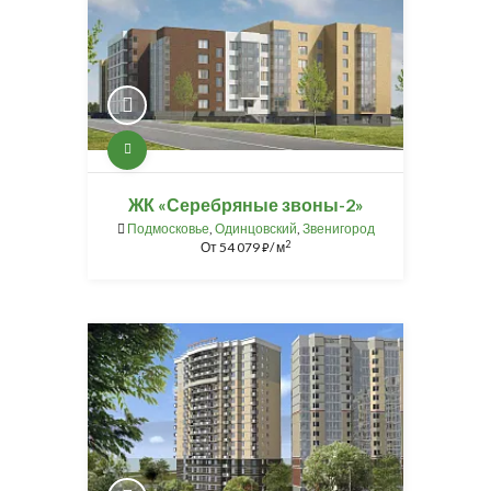
ЖК «Серебряные звоны-2»
Подмосковье
,
Одинцовский
,
Звенигород
2
От
54 079
/ м
⃏