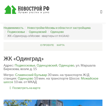
Недвижимость
Новостройки Москвы и области от застройщика
Подмосковье
Одинцовский
Одинцово
ЖК «Одинград» в Москве - квартиры от INGRAD
О ПРОЕКТЕ
КАРТА
ЖК «Одинград»
Адрес:
Подмосковье
,
Одинцовский
,
Одинцово
, ул. Маршала
Бирюзова, возле д. 15
Метро:
Славянский Бульвар
30 мин. на транспорте
Ж/Д
станция:
Одинцово
10 мин. на транспорте
Шоссе:
Можайское
шоссе
10 км. от МКАД
Посмотреть на карте