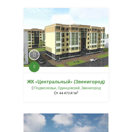
ЖК «Центральный» (Звенигород)
Подмосковье
,
Одинцовский
,
Звенигород
2
От
44 473
/ м
⃏