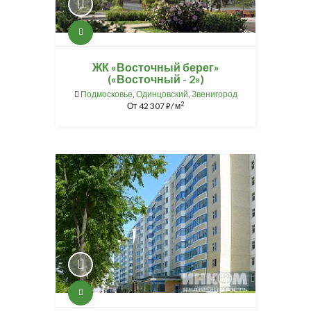
ЖК «Восточный берег»
(«Восточный - 2»)
Подмосковье
,
Одинцовский
,
Звенигород
2
От
42 307
/ м
⃏