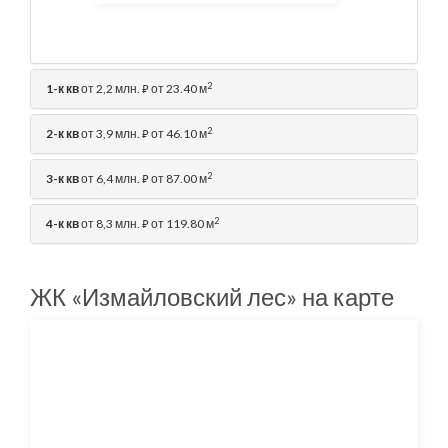
2
1-к кв
от 2,2 млн.
от 23.40 м
⃏
2
2-к кв
от 3,9 млн.
от 46.10 м
⃏
2
3-к кв
от 6,4 млн.
от 87.00 м
⃏
2
4-к кв
от 8,3 млн.
от 119.80 м
⃏
ЖК «Измайловский лес» на карте