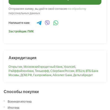
Отправляя заявку, вы даёте своё согласие
на обработку
персональных данных
Напишите нам:
Застройщик: ПИК
Аккредитация
Открытие
,
Московский кредитный банк
,
Уралсиб
,
Райффайзенбанк
,
Тинькофф
,
Сбербанк России
,
ВТБ24
,
ВТБ Банк
Москвы
,
ДОМ.РФ
,
Газпромбанк
,
Абсолют Банк
,
ДельтаКредит
Способы покупки
Военная ипотека
Ипотека