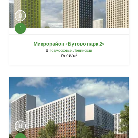
Микрорайон «Бутово парк 2»
Подмосковье
,
Ленинский
2
От
0
/ м
⃏