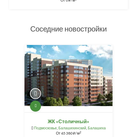
От
0
/ м
⃏
Соседние новостройки
ЖК «Столичный»
Подмосковье
,
Балашихинский
,
Балашиха
2
От
65 380
/ м
⃏