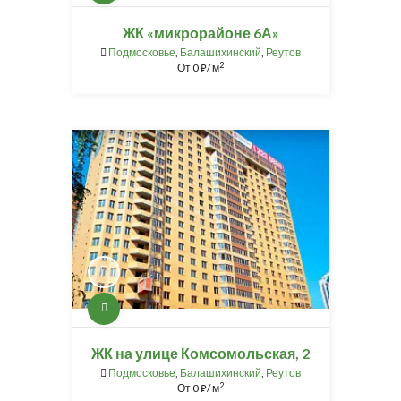
ЖК «микрорайоне 6А»
Подмосковье
,
Балашихинский
,
Реутов
2
От
0
/ м
⃏
ЖК на улице Комсомольская, 2
Подмосковье
,
Балашихинский
,
Реутов
2
От
0
/ м
⃏