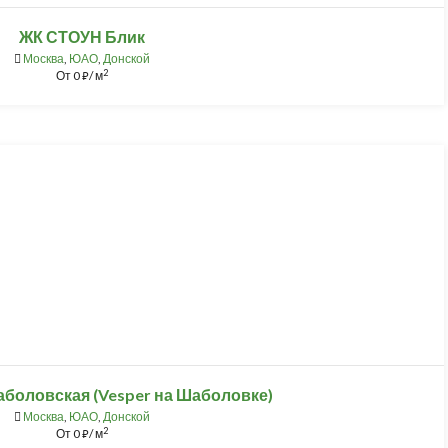
ЖК СТОУН Блик
Москва
,
ЮАО
,
Донской
2
От
0
/ м
⃏
боловская (Vesper на Шаболовке)
Москва
,
ЮАО
,
Донской
2
От
0
/ м
⃏