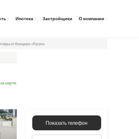
сть
Ипотека
Застройщики
О компании
ртиры от Концерн «Русич»
на карте
Показать телефон