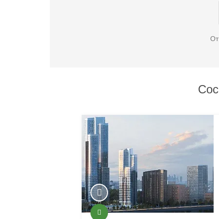
От
Сос