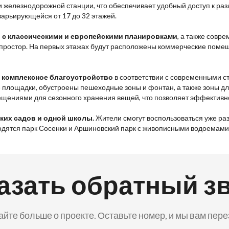
 и железнодорожной станции, что обеспечивает удобный доступ к р
варьирующейся от 17 до 32 этажей.
 с классическими и европейскими планировками
, а также совр
ый простор. На первых этажах будут расположены коммерческие по
 комплексное благоустройство
в соответствии с современными с
площадки, обустроены пешеходные зоны и фонтан, а также зоны дл
щениями для сезонного хранения вещей, что позволяет эффективно
ких садов и одной школы.
Жители смогут воспользоваться уже ра
ходятся парк Сосенки и Аршиновский парк с живописными водоемами
азать обратный з
айте больше о проекте. Оставьте номер, и мы вам пер