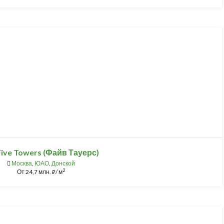
ive Towers (Файв Тауерс)
Москва
,
ЮАО
,
Донской
2
От
24,7 млн.
/ м
⃏