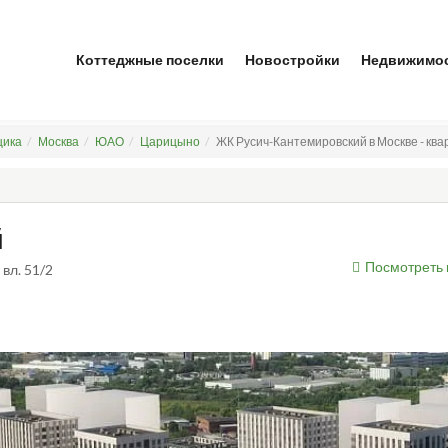
Коттеджные поселки
Новостройки
Недвижимо
щика
Москва
ЮАО
Царицыно
ЖК Русич-Кантемировский в Москве - ква
й
Посмотреть 
 вл. 51/2