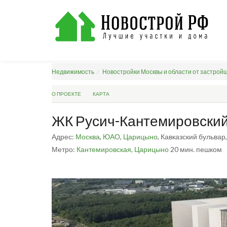
Недвижимость
Новостройки Москвы и области от застрой
О ПРОЕКТЕ
КАРТА
ЖК Русич-Кантемировски
Адрес:
Москва
,
ЮАО
,
Царицыно
, Кавказский бульвар,
Метро:
Кантемировская,
Царицыно
20 мин. пешком