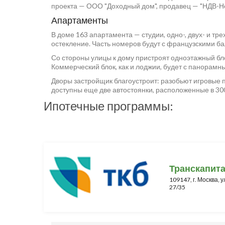
проекта — ООО "Доходный дом", продавец — "НДВ-Н
Апартаменты
В доме 163 апартамента — студии, одно-, двух- и т
остекление. Часть номеров будут с французскими б
Со стороны улицы к дому пристроят одноэтажный бло
Коммерческий блок, как и лоджии, будет с панорамн
Дворы застройщик благоустроит: разобьют игровые 
доступны еще две автостоянки, расположенные в 30
Ипотечные программы:
Транскапит
109147, г. Москва, 
27/35