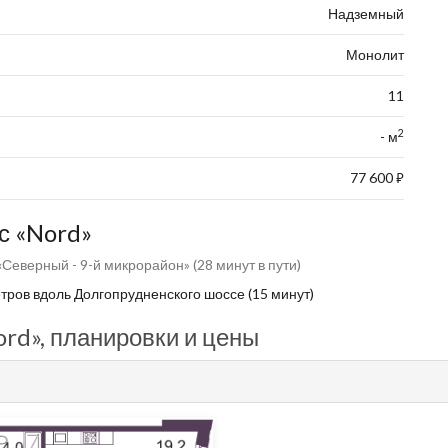
Надземный
Монолит
11
2
- м
77 600
⃏
с «Nord»
Северный - 9-й микрорайон» (28 минут в пути)
ров вдоль Долгопрудненского шоссе (15 минут)
rd», планировки и цены