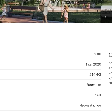
О
2.80
Ко
1 кв. 2020
а
н
214 ФЗ
2
"
Элитные
163
Черный ключ