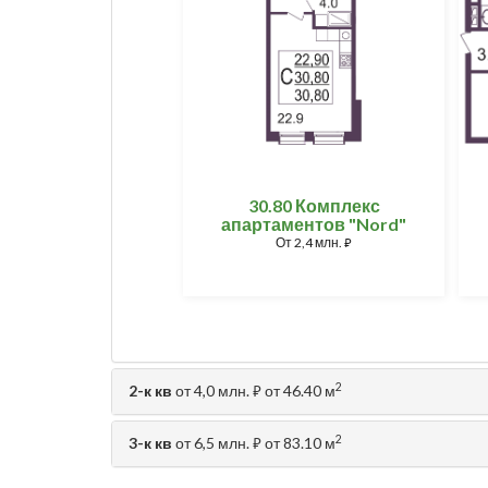
30.80 Комплекс
апартаментов "Nord"
От
2,4 млн.
⃏
2
2-к кв
от 4,0 млн.
от 46.40 м
⃏
2
3-к кв
от 6,5 млн.
от 83.10 м
⃏