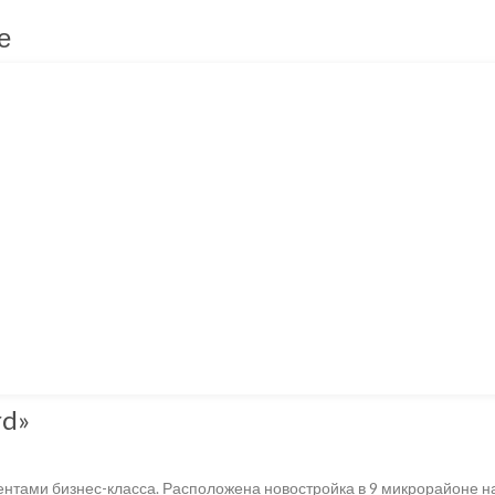
е
rd»
ентами бизнес-класса. Расположена новостройка в 9 микрорайоне на