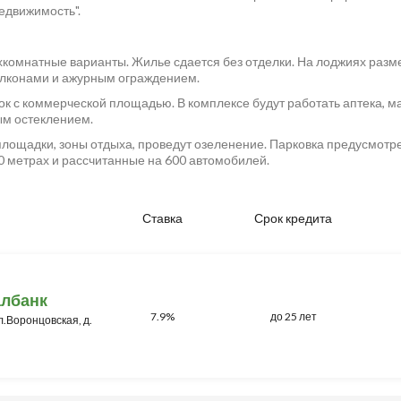
едвижимость".
рехкомнатные варианты. Жилье сдается без отделки. На лоджиях раз
алконами и ажурным ограждением.
к с коммерческой площадью. В комплексе будут работать аптека, маг
ым остеклением.
площадки, зоны отдыха, проведут озеленение. Парковка предусмотр
0 метрах и рассчитанные на 600 автомобилей.
Ставка
Срок кредита
албанк
7.9%
до 25 лет
ул.Воронцовская, д.