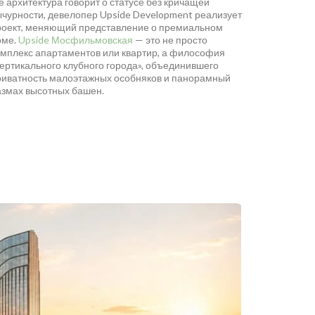
е архитектура говорит о статусе без кричащей
ычурности, девелопер Upside Development реализует
роект, меняющий представление о премиальном
оме.
Upside Мосфильмовская
— это не просто
омплекс апартаментов или квартир, а философия
вертикального клубного города», объединившего
риватность малоэтажных особняков и панорамный
азмах высотных башен.