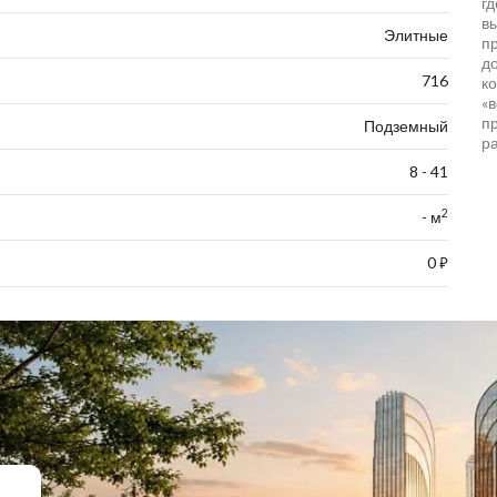
гд
в
Элитные
п
д
716
к
«
п
Подземный
р
8 - 41
2
- м
0
⃏