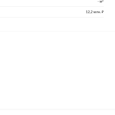
2
- м
12,2 млн.
⃏