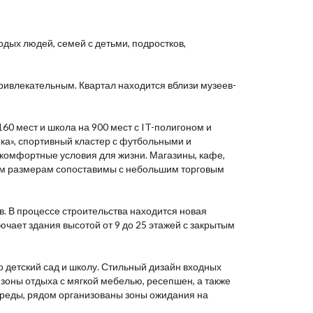
дых людей, семей с детьми, подростков,
ривлекательным. Квартал находится вблизи музеев-
60 мест и школа на 900 мест с IT-полигоном и
а», спортивный кластер с футбольными и
комфортные условия для жизни. Магазины, кафе,
оим размерам сопоставимы с небольшим торговым
в. В процессе строительства находится новая
ает здания высотой от 9 до 25 этажей с закрытым
 детский сад и школу. Стильный дизайн входных
зоны отдыха с мягкой мебелью, ресепшен, а также
среды, рядом организованы зоны ожидания на