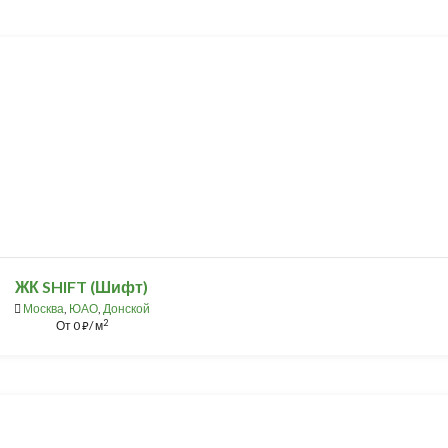
ЖК SHIFT (Шифт)
Москва
,
ЮАО
,
Донской
2
От
0
/ м
⃏