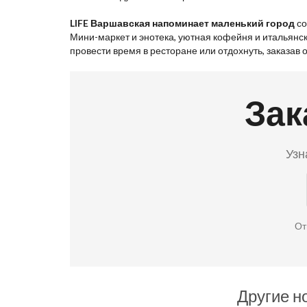
LIFE Варшавская напоминает маленький город
со
Мини-маркет и энотека, уютная кофейня и итальянск
провести время в ресторане или отдохнуть, заказав 
Зак
Узн
От
Другие н