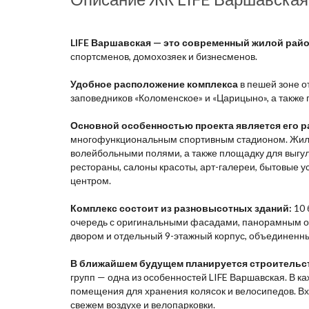
LIFE Варшавская — это современный жилой рай
спортсменов, домохозяек и бизнесменов.
Удобное расположение комплекса
в пешей зоне о
заповедников «Коломенское» и «Царицыно», а также 
Основной особенностью проекта является его р
многофункциональным спортивным стадионом. Жилой
волейбольными полями, а также площадку для выгул
рестораны, салоны красоты, арт-галереи, бытовые 
центром.
Комплекс состоит из разновысотных зданий:
10 
очередь с оригинальными фасадами, панорамным ост
двором и отдельный 9-этажный корпус, объединенн
В ближайшем будущем планируется строительс
групп — одна из особенностей LIFE Варшавская. В 
помещения для хранения колясок и велосипедов. В
свежем воздухе и велопарковки.