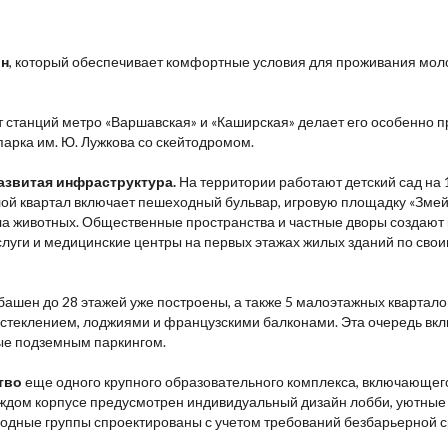
он
, который обеспечивает комфортные условия для проживания моло
т станций метро «Варшавская» и «Каширская» делает его особенно п
парка им. Ю. Лужкова со скейтодромом.
азвитая инфраструктура.
На территории работают детский сад на 1
 квартал включает пешеходный бульвар, игровую площадку «Змейк
а животных. Общественные пространства и частные дворы создают 
услуги и медицинские центры на первых этажах жилых зданий по св
башен до 28 этажей уже построены, а также 5 малоэтажных квартало
еклением, лоджиями и французскими балконами. Эта очередь включ
ые подземным паркингом.
тво
еще одного крупного образовательного комплекса, включающего
каждом корпусе предусмотрен индивидуальный дизайн лобби, уютные 
ходные группы спроектированы с учетом требований безбарьерной 