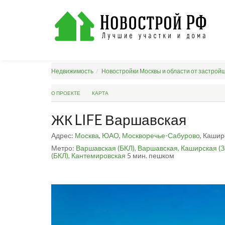
Недвижимость
Новостройки Москвы и области от застрой
О ПРОЕКТЕ
КАРТА
ЖК LIFE Варшавская
Адрес:
Москва
,
ЮАО
,
Москворечье-Сабурово
, Кашир
Метро:
Варшавская (БКЛ),
Варшавская,
Каширская (З
(БКЛ),
Кантемировская
5 мин. пешком