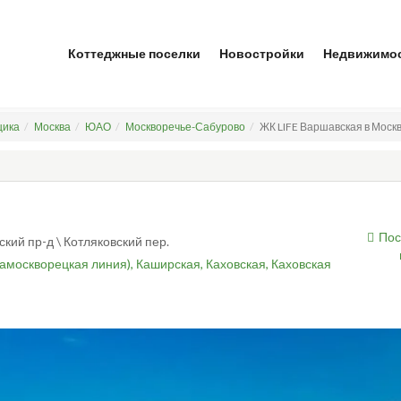
Коттеджные поселки
Новостройки
Недвижимо
щика
Москва
ЮАО
Москворечье-Сабурово
ЖК LIFE Варшавская в Москв
Пос
ский пр-д \ Котляковский пер.
амоскворецкая линия),
Каширская,
Каховская,
Каховская