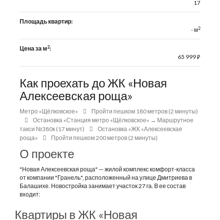
17
Площадь квартир:
2
- м
2
Цена за м
:
65 999
⃏
Как проехать до ЖК «Новая
Алексеевская роща»
Метро «Щёлковское»
Пройти пешком 180 метров (2 минуты)
Остановка «Станция метро «Щёлковское» → Маршрутное
такси №380к (17 минут)
Остановка «ЖК «Алексеевская
роща»
Пройти пешком 200 метров (2 минуты)
О проекте
"Новая Алексеевская роща" — жилой комплекс комфорт-класса
от компании "Гранель", расположенный на улице Дмитриева в
Балашихе. Новостройка занимает участок 27 га. В ее состав
входит:
Квартиры в ЖК «Новая