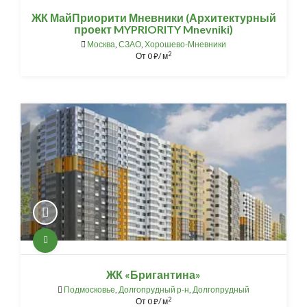
ЖК МайПриорити Мневники (Архитектурный
проект MYPRIORITY Mnevniki)
Москва
,
СЗАО
,
Хорошево-Мневники
2
От
0
/ м
⃏
ЖК «Бригантина»
Подмосковье
,
Долгопрудный р-н
,
Долгопрудный
2
От
0
/ м
⃏