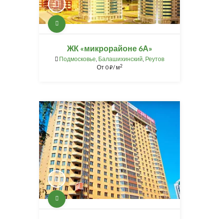
ЖК «микрорайоне 6А»
Подмосковье
,
Балашихинский
,
Реутов
2
От
0
/ м
⃏