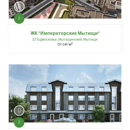
ЖК "Императорские Мытищи"
Подмосковье
,
Мытищинский
,
Мытищи
2
От
0
/ м
⃏