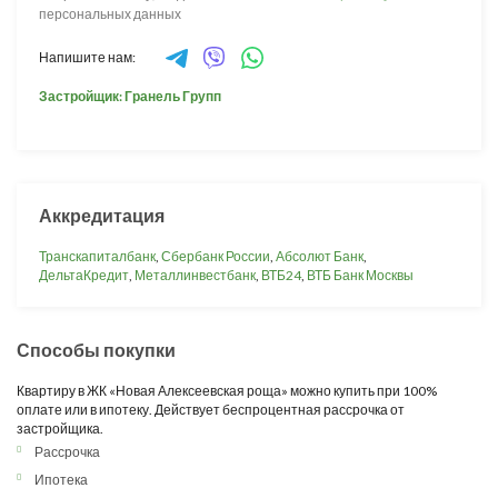
персональных данных
Напишите нам:
Застройщик: Гранель Групп
Аккредитация
Транскапиталбанк
,
Сбербанк России
,
Абсолют Банк
,
ДельтаКредит
,
Металлинвестбанк
,
ВТБ24
,
ВТБ Банк Москвы
Способы покупки
Квартиру в ЖК «Новая Алексеевская роща» можно купить при 100%
оплате или в ипотеку. Действует беспроцентная рассрочка от
застройщика.
Рассрочка
Ипотека