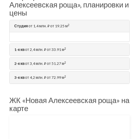
Алексеевская роща», планировки и
цены
2
Студия
от 1,4 млн.
от 19.25 м
⃏
2
1-к кв
от 2,4 млн.
от 33.91 м
⃏
2
2-к кв
от 3,4 млн.
от 51.27 м
⃏
2
3-к кв
от 4,2 млн.
от 72.99 м
⃏
ЖК «Новая Алексеевская роща» на
карте