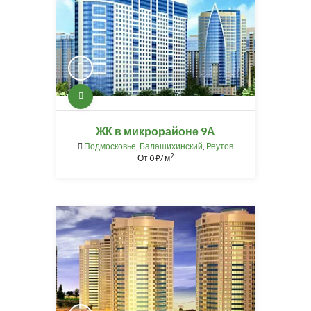
ЖК в микрорайоне 9А
Подмосковье
,
Балашихинский
,
Реутов
2
От
0
/ м
⃏