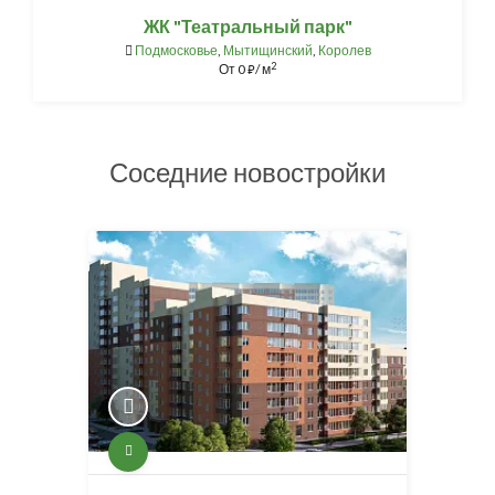
ЖК "Театральный парк"
Подмосковье
,
Мытищинский
,
Королев
2
От
0
/ м
⃏
Соседние новостройки