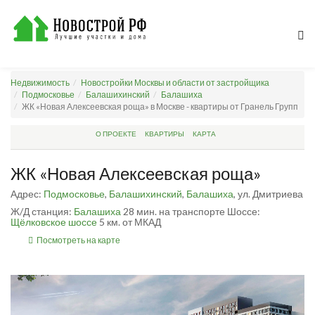
Недвижимость
Новостройки Москвы и области от застройщика
Подмосковье
Балашихинский
Балашиха
ЖК «Новая Алексеевская роща» в Москве - квартиры от Гранель Групп
О ПРОЕКТЕ
КВАРТИРЫ
КАРТА
ЖК «Новая Алексеевская роща»
Адрес:
Подмосковье
,
Балашихинский
,
Балашиха
, ул. Дмитриева
Ж/Д станция:
Балашиха
28 мин. на транспорте
Шоссе:
Щёлковское шоссе
5 км. от МКАД
Посмотреть на карте