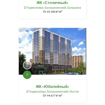
ЖК «Столичный»
Подмосковье
,
Балашихинский
,
Балашиха
2
От
65 380
/ м
⃏
ЖК «Юбилейный»
Подмосковье
,
Балашихинский
,
Реутов
2
От
94 677
/ м
⃏