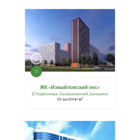
ЖК «Измайловский лес»
Подмосковье
,
Балашихинский
,
Балашиха
2
От
66 059
/ м
⃏