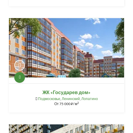
ЖК «Государев дом»
Подмосковье
,
Ленинский
,
Лопатино
2
От
75 000
/ м
⃏