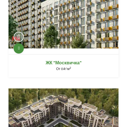
ЖК "Москвичка"
2
От
0
/ м
⃏