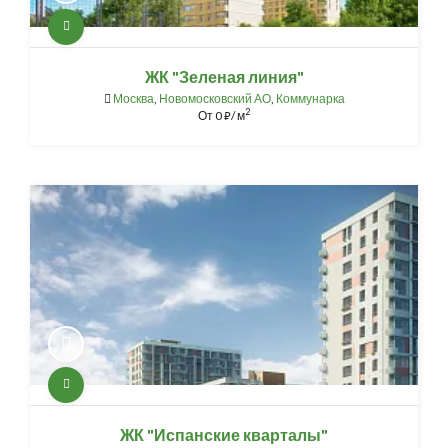
ЖК "Зеленая линия"
Москва
,
Новомосковский АО
,
Коммунарка
2
От
0
/ м
⃏
ЖК "Испанские кварталы"