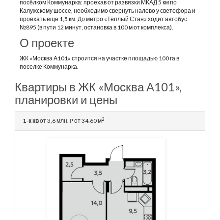
посёлком Коммунарка: проехав от развязки МКАД 5 км по
Калужскому шоссе, необходимо свернуть налево у светофора и
проехать еще 1,5 км. До метро «Тёплый Стан» ходит автобус
№895 (в пути 12 минут, остановка в 100 м от комплекса).
О проекте
ЖК «Москва А101» строится на участке площадью 100 га в
поселке Коммунарка.
Квартиры в ЖК «Москва А101»,
планировки и цены
2
1-к кв
от 3,6 млн.
от 34.60 м
⃏