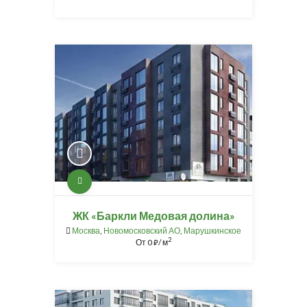
ЖК «Баркли Медовая долина»
Москва
,
Новомосковский АО
,
Марушкинское
2
От
0
/ м
⃏