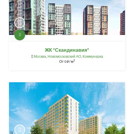
ЖК "Скандинавия"
Москва
,
Новомосковский АО
,
Коммунарка
2
От
0
/ м
⃏