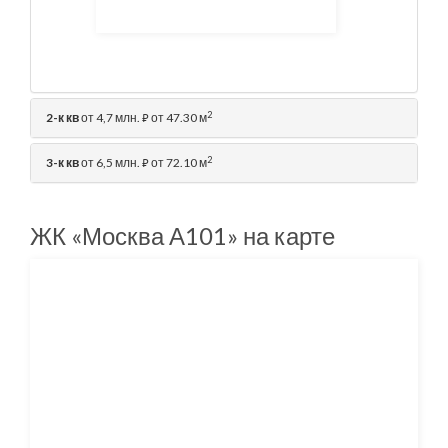
2
2-к кв
от 4,7 млн.
от 47.30 м
⃏
2
3-к кв
от 6,5 млн.
от 72.10 м
⃏
ЖК «Москва А101» на карте