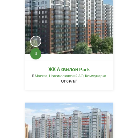
ЖК Аквилон Park
Москва
,
Новомосковский АО
,
Коммунарка
2
От
0
/ м
⃏