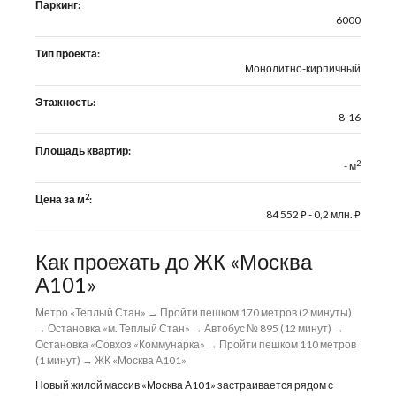
Паркинг:
6000
Тип проекта:
Монолитно-кирпичный
Этажность:
8-16
Площадь квартир:
2
- м
2
Цена за м
:
84 552
- 0,2 млн.
⃏
⃏
Как проехать до ЖК «Москва
А101»
Метро «Теплый Стан» → Пройти пешком 170 метров (2 минуты)
→ Остановка «м. Теплый Стан» → Автобус № 895 (12 минут) →
Остановка «Совхоз «Коммунарка» → Пройти пешком 110 метров
(1 минут) → ЖК «Москва А101»
Новый жилой массив «Москва А101» застраивается рядом с