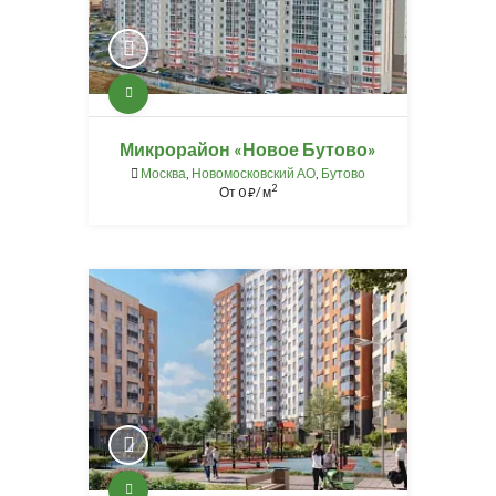
Микрорайон «Новое Бутово»
Москва
,
Новомосковский АО
,
Бутово
2
От
0
/ м
⃏