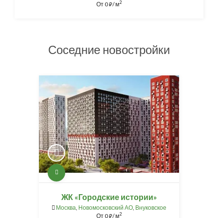
2
От
0
/ м
⃏
Соседние новостройки
ЖК «Городские истории»
Москва
,
Новомосковский АО
,
Внуковское
2
От
0
/ м
⃏