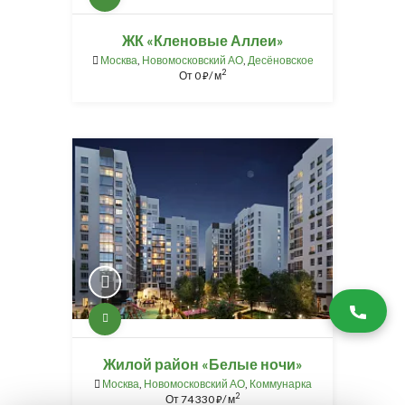
ЖК «Кленовые Аллеи»
Москва
,
Новомосковский АО
,
Десёновское
2
От
0
/ м
⃏
Жилой район «Белые ночи»
Москва
,
Новомосковский АО
,
Коммунарка
2
От
74 330
/ м
⃏