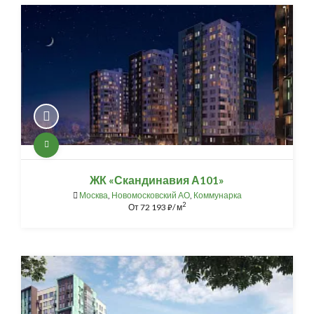
ЖК «Скандинавия А101»
Москва
,
Новомосковский АО
,
Коммунарка
2
От
72 193
/ м
⃏