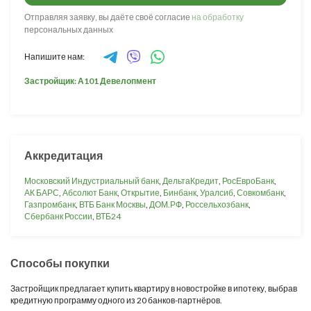
Отправляя заявку, вы даёте своё согласие
на обработку
персональных данных
Напишите нам:
Застройщик: А101 Девелопмент
Аккредитация
Московский Индустриальный банк
,
ДельтаКредит
,
РосЕвроБанк
,
АК БАРС
,
Абсолют Банк
,
Открытие
,
Бинбанк
,
Уралсиб
,
Совкомбанк
,
Газпромбанк
,
ВТБ Банк Москвы
,
ДОМ.РФ
,
Россельхозбанк
,
Сбербанк России
,
ВТБ24
Способы покупки
Застройщик предлагает купить квартиру в новостройке в ипотеку, выбрав
кредитную программу одного из 20 банков-партнёров.