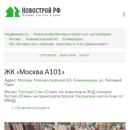
Недвижимость
Новостройки Москвы и области от застройщика
Москва
Новомосковский АО
Коммунарка
ЖК «Москва А101» в Москве - квартиры от А101 Девелопмент
О ПРОЕКТЕ
КВАРТИРЫ
КАРТА
ЖК «Москва А101»
Адрес:
Москва
,
Новомосковский АО
,
Коммунарка
, ул. Липовый
Парк
Метро:
Теплый Стан
13 мин. на транспорте
Ж/Д станция:
Бутово
20 мин. на транспорте
Шоссе:
Калужское шоссе
6 км. от
МКАД
Посмотреть на карте