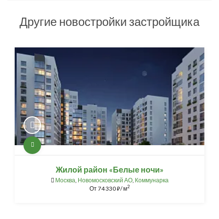
Другие новостройки застройщика
Жилой район «Белые ночи»
Москва
,
Новомосковский АО
,
Коммунарка
2
От
74 330
/ м
⃏