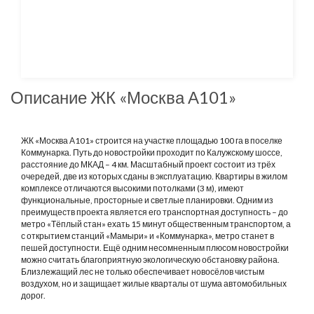
Описание ЖК «Москва А101»
ЖК «Москва А101» строится на участке площадью 100 га в поселке
Коммунарка. Путь до новостройки проходит по Калужскому шоссе,
расстояние до МКАД – 4 км. Масштабный проект состоит из трёх
очередей, две из которых сданы в эксплуатацию. Квартиры в жилом
комплексе отличаются высокими потолками (3 м), имеют
функциональные, просторные и светлые планировки. Одним из
преимуществ проекта является его транспортная доступность – до
метро «Тёплый стан» ехать 15 минут общественным транспортом, а
с открытием станций «Мамыри» и «Коммунарка», метро станет в
пешей доступности. Ещё одним несомненным плюсом новостройки
можно считать благоприятную экологическую обстановку района.
Близлежащий лес не только обеспечивает новосёлов чистым
воздухом, но и защищает жилые кварталы от шума автомобильных
дорог.