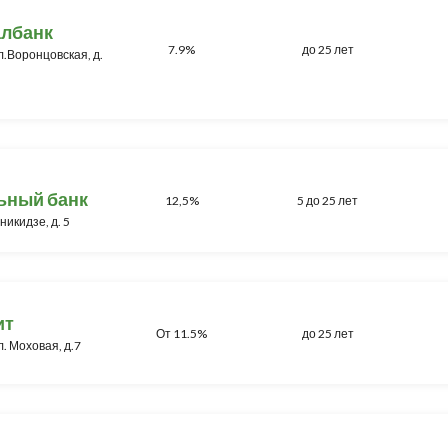
албанк
7.9%
до 25 лет
ул.Воронцовская, д.
ьный банк
12,5%
5 до 25 лет
никидзе, д. 5
ит
От 11.5%
до 25 лет
л. Моховая, д.7