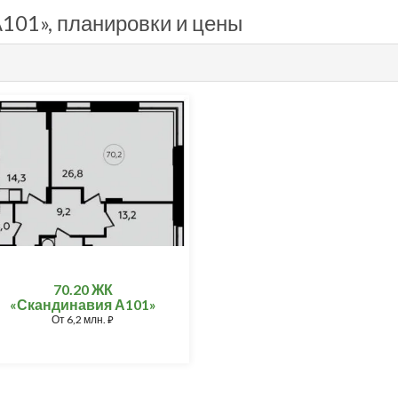
101», планировки и цены
70.20 ЖК
«Скандинавия А101»
От
6,2 млн.
⃏