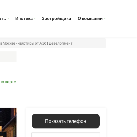
сть
Ипотека
Застройщики
О компании
в Москве - квартиры от А101 Девелопмент
на карте
Показать телефон