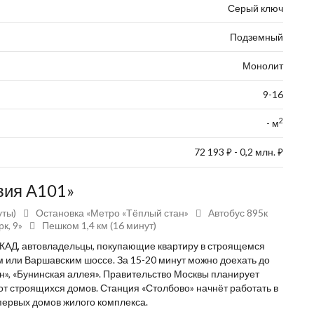
Серый ключ
Подземный
Монолит
9-16
2
- м
72 193
- 0,2 млн.
⃏
⃏
вия А101»
уты)
Остановка «Метро «Тёплый стан»
Автобус 895к
к, 9»
Пешком 1,4 км (16 минут)
 МКАД, автовладельцы, покупающие квартиру в строящемся
м или Варшавским шоссе. За 15-20 минут можно доехать до
н», «Бунинская аллея». Правительство Москвы планирует
от строящихся домов. Станция «Столбово» начнёт работать в
первых домов жилого комплекса.