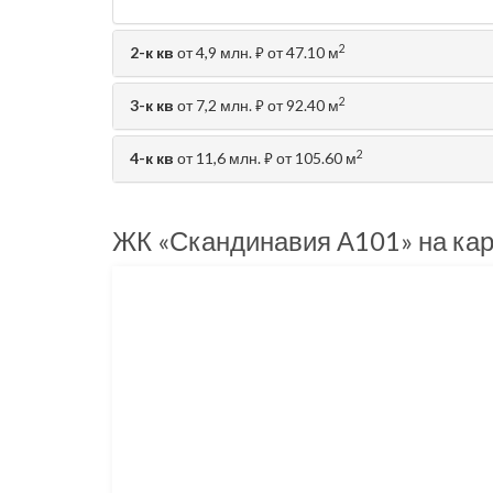
2
2-к кв
от 4,9 млн.
от 47.10 м
⃏
2
3-к кв
от 7,2 млн.
от 92.40 м
⃏
2
4-к кв
от 11,6 млн.
от 105.60 м
⃏
ЖК «Скандинавия А101» на кар