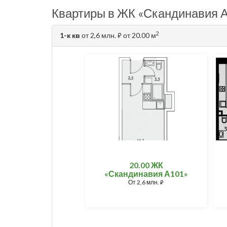
Квартиры в ЖК «Скандинавия А
2
1-к кв
от 2,6 млн.
от 20.00 м
⃏
20.00 ЖК
«Скандинавия А101»
От
2,6 млн.
⃏