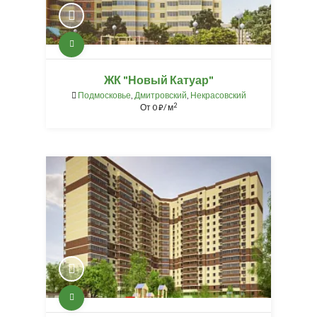
ЖК "Новый Катуар"
Подмосковье
,
Дмитровский
,
Некрасовский
2
От
0
/ м
⃏