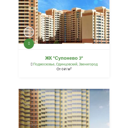
ЖК "Супонево 3"
Подмосковье
,
Одинцовский
,
Звенигород
2
От
0
/ м
⃏