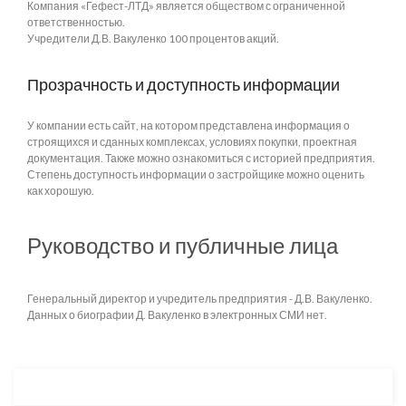
Компания «Гефест-ЛТД» является обществом с ограниченной
ответственностью.
Учредители Д.В. Вакуленко 100 процентов акций.
Прозрачность и доступность информации
У компании есть сайт, на котором представлена информация о
строящихся и сданных комплексах, условиях покупки, проектная
документация. Также можно ознакомиться с историей предприятия.
Степень доступность информации о застройщике можно оценить
как хорошую.
Руководство и публичные лица
Генеральный директор и учредитель предприятия - Д.В. Вакуленко.
Данных о биографии Д. Вакуленко в электронных СМИ нет.