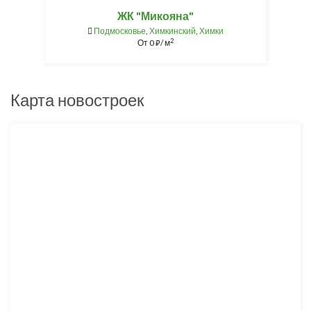
ЖК "Микояна"
Подмосковье
,
Химкинский
,
Химки
2
От
0
/ м
⃏
Карта новостроек