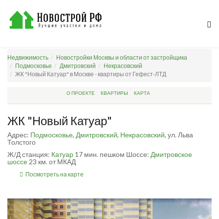
Недвижимость
Новостройки Москвы и области от застройщика
Подмосковье
Дмитровский
Некрасовский
ЖК "Новый Катуар" в Москве - квартиры от Гефест-ЛТД
О ПРОЕКТЕ
КВАРТИРЫ
КАРТА
ЖК "Новый Катуар"
Адрес:
Подмосковье
,
Дмитровский
,
Некрасовский
, ул. Льва
Толстого
Ж/Д станция:
Катуар
17 мин. пешком
Шоссе:
Дмитровское
шоссе
23 км. от МКАД
Посмотреть на карте