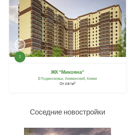
ЖК "Микояна"
Подмосковье
,
Химкинский
,
Химки
2
От
0
/ м
⃏
Соседние новостройки