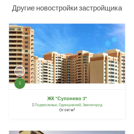
Другие новостройки застройщика
ЖК "Супонево 3"
Подмосковье
,
Одинцовский
,
Звенигород
2
От
0
/ м
⃏