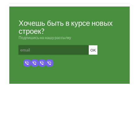
Хочешь быть в курсе новых
строек?
Подпишись на нашу рассылку
Разработка и продвижение -
SeoZom
© 2026 novostroyrf.ru - Новостройки.
Любая информация, представленная на сайте, носит информационный
характер и не является публичной офертой, не является приглашением
делать оферты и не содержит существенных условий сделок,
заключаемых застройщиком. Описание объекта строительства и
инфраструктуры, представленное на сайте, является концепцией и
носит информационный характер. Раскрытие информации
застройщиком (в том числе размещение проектных деклараций и иных
обязательных документов) в соответствии со статьей 3.1. Федерального