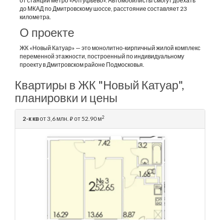
от станции метро «Алтуфьево». Автомобилисты смогут доехать
до МКАД по Дмитровскому шоссе, расстояние составляет 23
километра.
О проекте
ЖК «Новый Катуар» — это монолитно-кирпичный жилой комплекс
переменной этажности, построенный по индивидуальному
проекту в Дмитровском районе Подмосковья.
Квартиры в ЖК "Новый Катуар",
планировки и цены
2
2-к кв
от 3,6 млн.
от 52.90 м
⃏