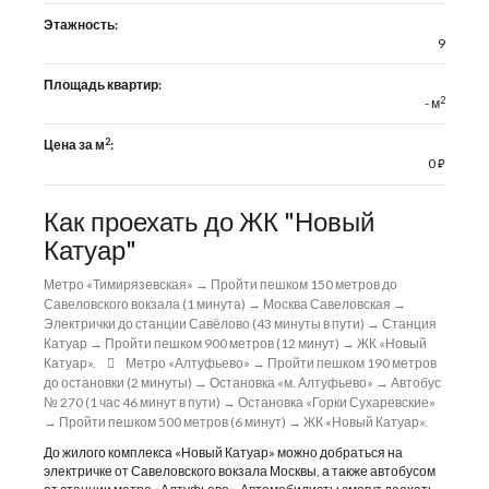
Этажность:
9
Площадь квартир:
2
- м
2
Цена за м
:
0
⃏
Как проехать до ЖК "Новый
Катуар"
Метро «Тимирязевская» → Пройти пешком 150 метров до
Савеловского вокзала (1 минута) → Москва Савеловская →
Электрички до станции Савёлово (43 минуты в пути) → Станция
Катуар → Пройти пешком 900 метров (12 минут) → ЖК «Новый
Катуар».
Метро «Алтуфьево» → Пройти пешком 190 метров
до остановки (2 минуты) → Остановка «м. Алтуфьево» → Автобус
№ 270 (1 час 46 минут в пути) → Остановка «Горки Сухаревские»
→ Пройти пешком 500 метров (6 минут) → ЖК «Новый Катуар».
До жилого комплекса «Новый Катуар» можно добраться на
электричке от Савеловского вокзала Москвы, а также автобусом