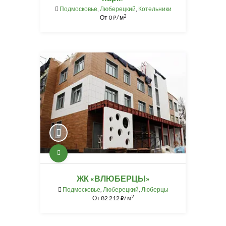
Подмосковье
,
Люберецкий
,
Котельники
2
От
0
/ м
⃏
ЖК «ВЛЮБЕРЦЫ»
Подмосковье
,
Люберецкий
,
Люберцы
2
От
82 212
/ м
⃏