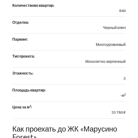
Количествово квартир:
840
Отделка:
Черный ключ
Паркинг:
Многоуровневый
Тип проекта:
Монолитно-кирпичный
Этажность:
3
Площадь квартир:
2
- м
2
Цена за м
:
33 780
⃏
Как проехать до ЖК «Марусино
Forest»