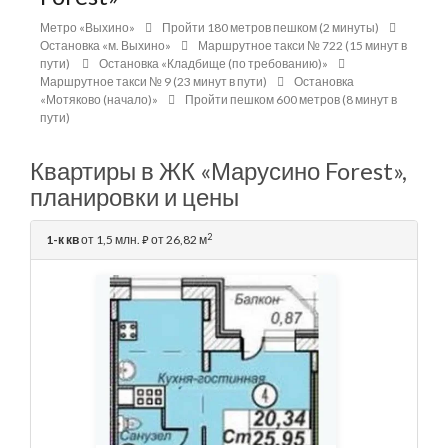
Метро «Выхино»
Пройти 180 метров пешком (2 минуты)
Остановка «м. Выхино»
Маршрутное такси № 722 (15 минут в
пути)
Остановка «Кладбище (по требованию)»
Маршрутное такси № 9 (23 минут в пути)
Остановка
«Мотяково (начало)»
Пройти пешком 600 метров (8 минут в
пути)
Квартиры в ЖК «Марусино Forest»,
планировки и цены
2
1-к кв
от 1,5 млн.
от 26,82 м
⃏