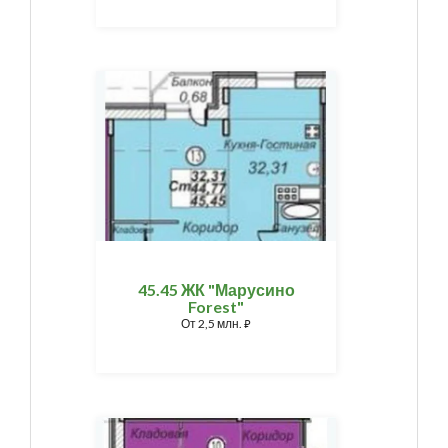
45.45 ЖК "Марусино
Forest"
От
2,5 млн.
⃏