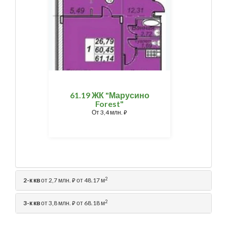
61.19 ЖК "Марусино
Forest"
От
3,4 млн.
⃏
2
2-к кв
от 2,7 млн.
от 48.17 м
⃏
2
3-к кв
от 3,8 млн.
от 68.18 м
⃏