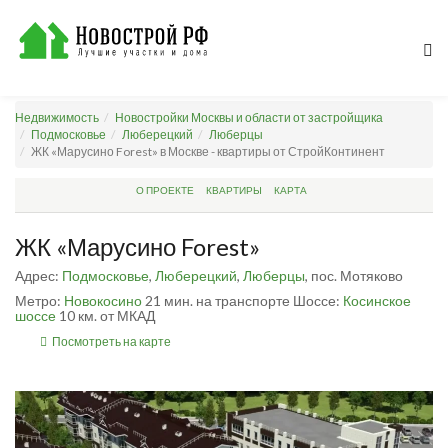
Недвижимость
Новостройки Москвы и области от застройщика
Подмосковье
Люберецкий
Люберцы
ЖК «Марусино Forest» в Москве - квартиры от СтройКонтинент
О ПРОЕКТЕ
КВАРТИРЫ
КАРТА
ЖК «Марусино Forest»
Адрес:
Подмосковье
,
Люберецкий
,
Люберцы
, пос. Мотяково
Метро:
Новокосино
21 мин. на транспорте
Шоссе:
Косинское
шоссе
10 км. от МКАД
Посмотреть на карте