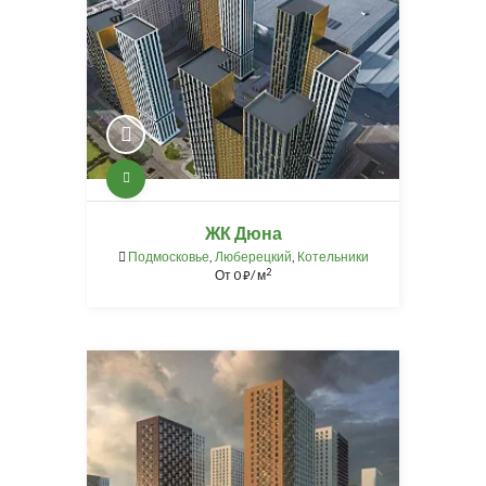
ЖК Дюна
Подмосковье
,
Люберецкий
,
Котельники
2
От
0
/ м
⃏