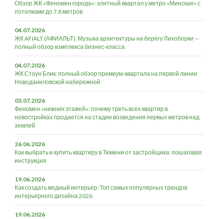
Обзор ЖК «Феномен города»: элитный квартал у метро «Минская» с
потолками до 7,8 метров
04.07.2026
ЖК AFIALT (АФИАЛЬТ): Музыка архитектуры на берегу Лихоборки —
полный обзор комплекса бизнес-класса
04.07.2026
ЖК Стоун Блик: полный обзор премиум-квартала на первой линии
Новоданиловской набережной
03.07.2026
Феномен «нижних этажей»: почему треть всех квартир в
новостройках продается на стадии возведения первых метров над
землей
26.06.2026
Как выбрать и купить квартиру в Тюмени от застройщика: пошаговая
инструкция
19.06.2026
Как создать модный интерьер: Топ самых популярных трендов
интерьерного дизайна 2026
19.06.2026