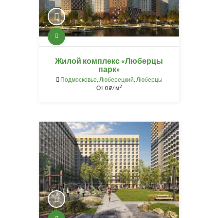
Жилой комплекс «Люберцы
парк»
Подмосковье
,
Люберецкий
,
Люберцы
2
От
0
/ м
⃏