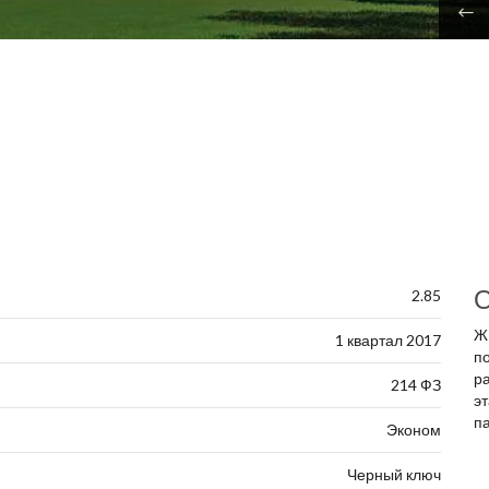
О
2.85
Ж
1 квартал 2017
п
р
214 ФЗ
э
п
Эконом
Черный ключ