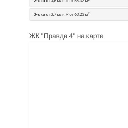
2-к кв
от 3,6 млн.
от 65.32 м
⃏
2
3-к кв
от 3,7 млн.
от 60.23 м
⃏
ЖК "Правда 4" на карте