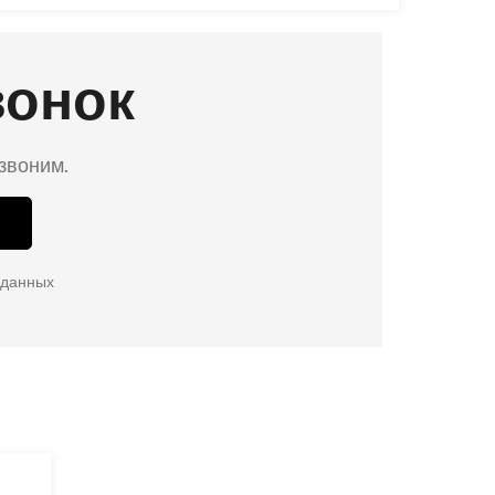
вонок
езвоним.
 данных