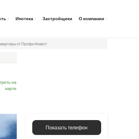
сть
Ипотека
Застройщики
О компании
- квартиры от Профи Инвест
треть на
карте
Показать телефон