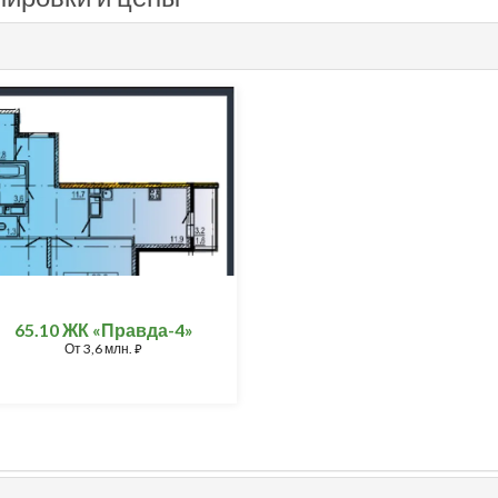
65.10 ЖК «Правда-4»
От
3,6 млн.
⃏