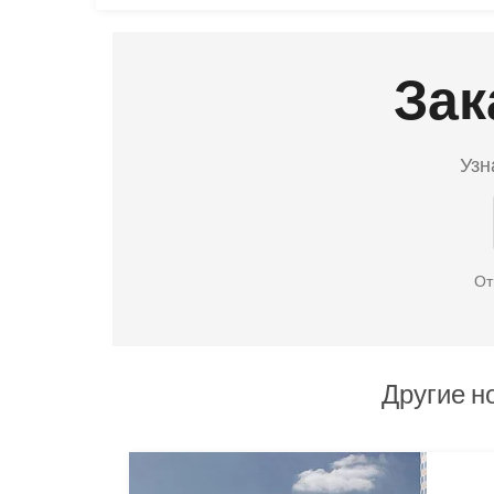
Зак
Узн
От
Другие н