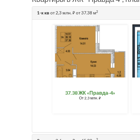
2
1-к кв
от 2,3 млн.
от 37.38 м
⃏
37.38 ЖК «Правда-4»
От
2,3 млн.
⃏
2