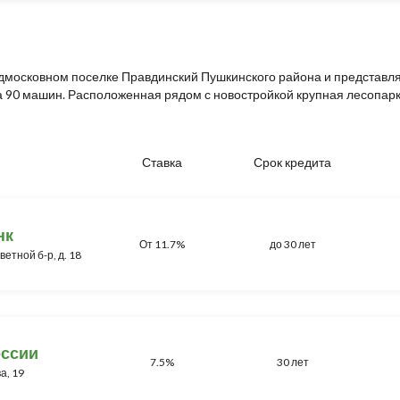
одмосковном поселке Правдинский Пушкинского района и представля
0 машин. Расположенная рядом с новостройкой крупная лесопарко
Ставка
Срок кредита
нк
От 11.7%
до 30 лет
ветной б-р, д. 18
оссии
7.5%
30 лет
а, 19