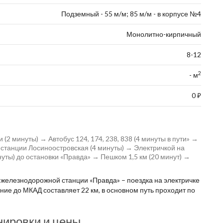
Подземный - 55 м/м; 85 м/м - в корпусе №4
Монолитно-кирпичный
8-12
2
- м
0
⃏
2 минуты) → Автобус 124, 174, 238, 838 (4 минуты в пути» →
 станции Лосиноостровская (4 минуты) → Электричкой на
уты) до остановки «Правда» → Пешком 1,5 км (20 минут) →
железнодорожной станции «Правда» – поездка на электричке
ние до МКАД составляет 22 км, в основном путь проходит по
нировки и цены