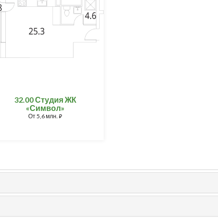
32.00 Студия ЖК
«Символ»
От
5,6 млн.
⃏