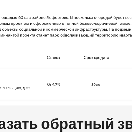
ощадью 60 га в районе Лефортово. В несколько очередей будет воз
урным проектам и оформленных в теплой бежево-коричневой гамме.
под объекты социальной и коммерческой инфраструктуры. На подзем
минантой проекта станет парк, обволакивающий территорию кварта
Ставка
Срок кредита
От 9,7%
30 лет
л. Мясницкая, д. 35
азать обратный з