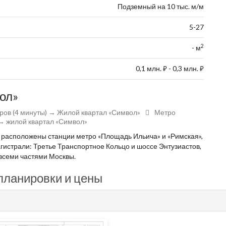
Подземный на 10 тыс. м/м
5-27
2
- м
0,1 млн.
- 0,3 млн.
⃏
⃏
вол»
ов (4 минуты) → Жилой квартал «Символ»
Метро
→ жилой квартал «Символ»
» расположены станции метро «Площадь Ильича» и «Римская»,
гистрали: Третье Транспортное Кольцо и шоссе Энтузиастов,
всеми частями Москвы.
 планировки и цены