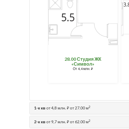
28.00 Студия ЖК
«Символ»
От
4,4 млн.
⃏
2
1-к кв
от 4,8 млн.
от 27.00 м
⃏
2
2-к кв
от 9,7 млн.
от 62.00 м
⃏