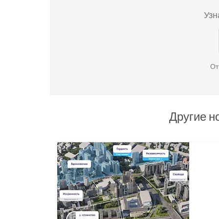
Узн
От
Другие н