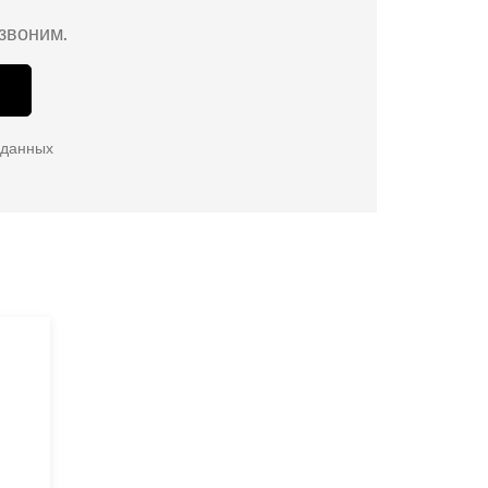
езвоним.
 данных