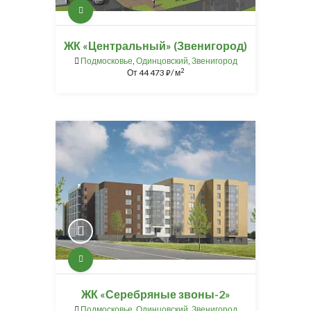
ЖК «Центральный» (Звенигород)
Подмосковье
,
Одинцовский
,
Звенигород
2
От
44 473
/ м
⃏
ЖК «Серебряные звоны-2»
Подмосковье
,
Одинцовский
,
Звенигород