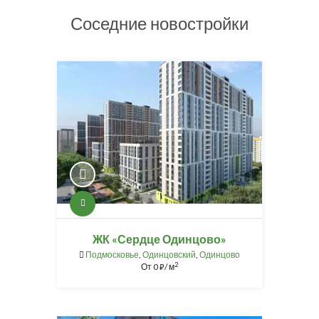
Соседние новостройки
ЖК «Сердце Одинцово»
Подмосковье
,
Одинцовский
,
Одинцово
2
От
0
/ м
⃏