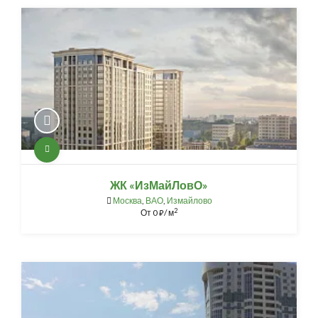
ЖК «ИзМайЛовО»
Москва
,
ВАО
,
Измайлово
2
От
0
/ м
⃏