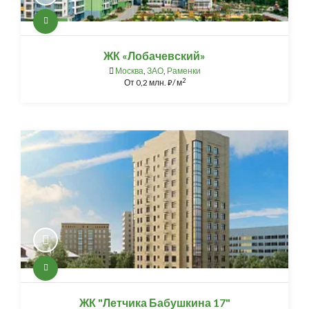
ЖК «Лобачевский»
Москва
,
ЗАО
,
Раменки
2
От
0,2 млн.
/ м
⃏
ЖК "Летчика Бабушкина 17"