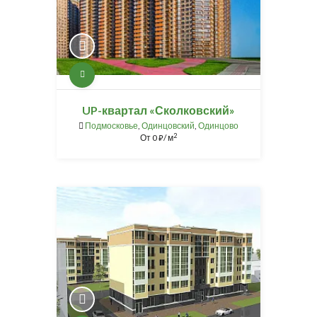
UP-квартал «Сколковский»
Подмосковье
,
Одинцовский
,
Одинцово
2
От
0
/ м
⃏