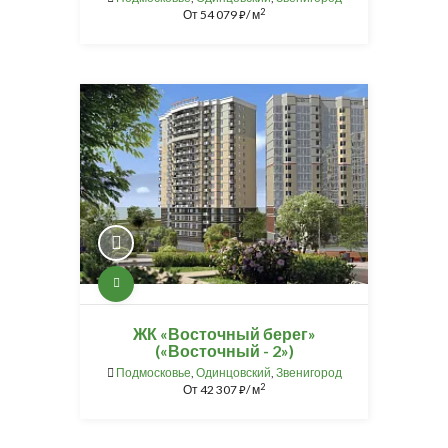
2
От
54 079
/ м
⃏
ЖК «Восточный берег»
(«Восточный - 2»)
Подмосковье
,
Одинцовский
,
Звенигород
2
От
42 307
/ м
⃏