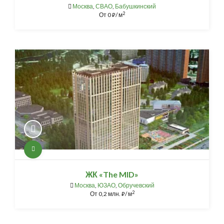
Москва
,
СВАО
,
Бабушкинский
2
От
0
/ м
⃏
ЖК «The MID»
Москва
,
ЮЗАО
,
Обручевский
2
От
0,2 млн.
/ м
⃏