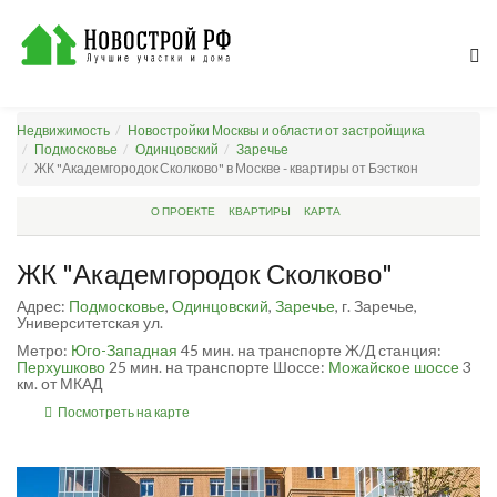
Недвижимость
Новостройки Москвы и области от застройщика
Подмосковье
Одинцовский
Заречье
ЖК "Академгородок Сколково" в Москве - квартиры от Бэсткон
О ПРОЕКТЕ
КВАРТИРЫ
КАРТА
ЖК "Академгородок Сколково"
Адрес:
Подмосковье
,
Одинцовский
,
Заречье
, г. Заречье,
Университетская ул.
Метро:
Юго-Западная
45 мин. на транспорте
Ж/Д станция:
Перхушково
25 мин. на транспорте
Шоссе:
Можайское шоссе
3
км. от МКАД
Посмотреть на карте