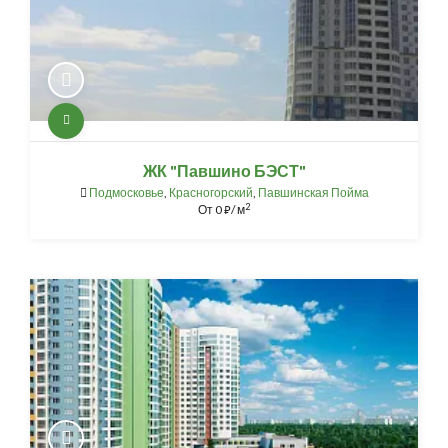
ЖК "Павшино БЭСТ"
Подмосковье
,
Красногорский
,
Павшинская Пойма
2
От
0
/ м
⃏