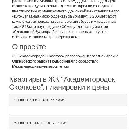
расположен в 2,6 километрах от МКАД. Для автовладельцев в
корпусах предусмотрены подземные паркинги совокупной
вместимостью 91 машиноместо. До ближайшей станции метро
«Юго-Западная» можно доехать за 20 минут. В 200 метрах от
комплекса расположена остановка автобусов и маршрутных
такси 818 маршрута, идущих 30 минут до станции метро
«Славянский бульвар». В 2017 поблизости планируется
открытие станции метро «Терешково».
О проекте
ЖК «Академгородок Сколково» расположен в поселке Заречье
Одинцовского района Подмосковья по соседству с
Международным университетом.
Квартиры в ЖК "Академгородок
Сколково", планировки и цены
2
1-к кв
от 7,1 млн.
от 45.40 м
⃏
2
2-к кв
от 10,4 млн.
от 73.10 м
⃏