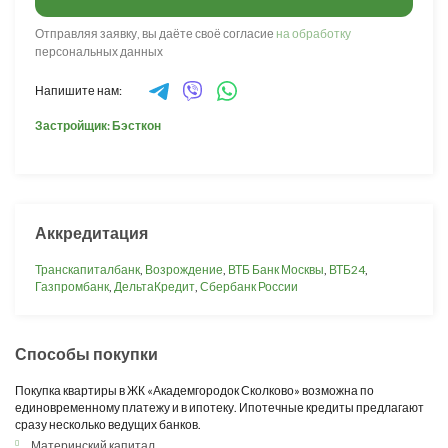
Отправляя заявку, вы даёте своё согласие
на обработку
персональных данных
Напишите нам:
Застройщик: Бэсткон
Аккредитация
Транскапиталбанк
,
Возрождение
,
ВТБ Банк Москвы
,
ВТБ24
,
Газпромбанк
,
ДельтаКредит
,
Сбербанк России
Способы покупки
Покупка квартиры в ЖК «Академгородок Сколково» возможна по
единовременному платежу и в ипотеку. Ипотечные кредиты предлагают
сразу несколько ведущих банков.
Материнский капитал