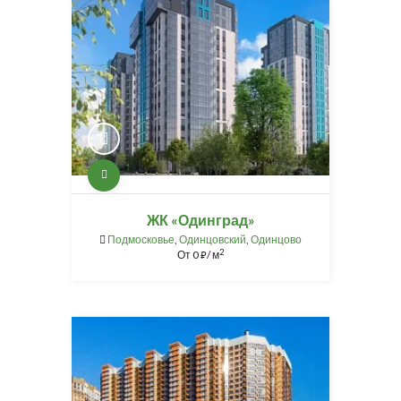
ЖК «Одинград»
Подмосковье
,
Одинцовский
,
Одинцово
2
От
0
/ м
⃏