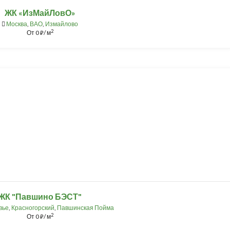
ЖК «ИзМайЛовО»
Москва
,
ВАО
,
Измайлово
2
От
0
/ м
⃏
ЖК "Павшино БЭСТ"
вье
,
Красногорский
,
Павшинская Пойма
2
От
0
/ м
⃏