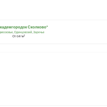
кадемгородок Сколково"
московье
,
Одинцовский
,
Заречье
2
От
0
/ м
⃏