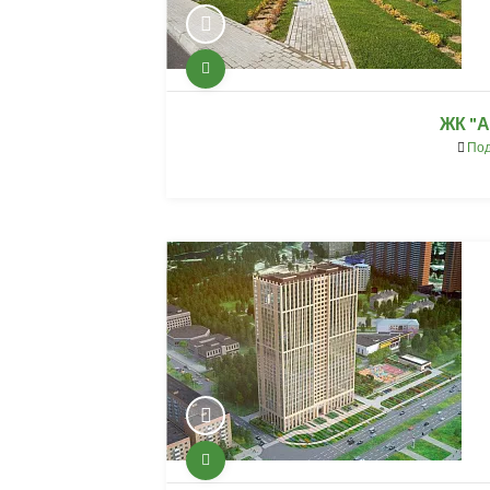
ЖК "А
Под