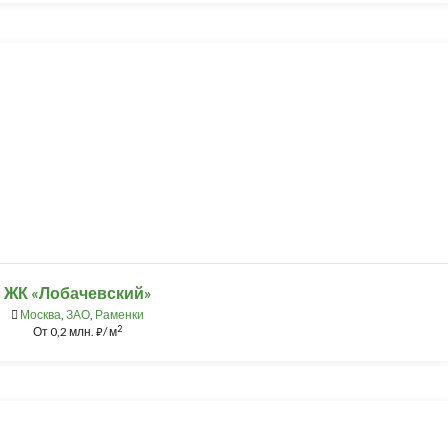
ЖК «Лобачевский»
Москва
,
ЗАО
,
Раменки
2
От
0,2 млн.
/ м
⃏