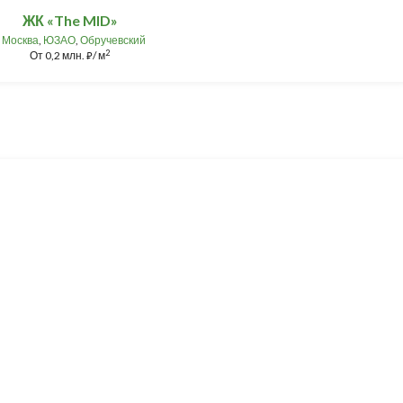
ЖК «The MID»
Москва
,
ЮЗАО
,
Обручевский
2
От
0,2 млн.
/ м
⃏