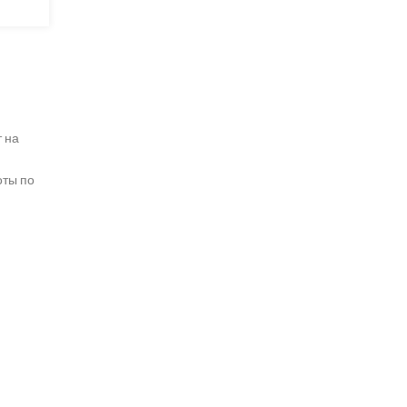
 на
оты по