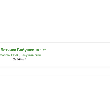
"Летчика Бабушкина 17"
Москва
,
СВАО
,
Бабушкинский
2
От
0
/ м
⃏