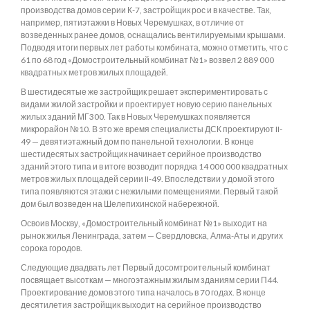
производства домов серии К-7, застройщик рос и в качестве. Так,
например, пятиэтажки в Новых Черемушках, в отличие от
возведенных ранее домов, оснащались вентилируемыми крышами.
Подводя итоги первых лет работы комбината, можно отметить, что с
61 по 68 год «Домостроительный комбинат №1» возвел 2 889 000
квадратных метров жилых площадей.
В шестидесятые же застройщик решает экспериментировать с
видами жилой застройки и проектирует новую серию панельных
жилых зданий МГ300. Так в Новых Черемушках появляется
микрорайон №10. В это же время специалисты ДСК проектируют II-
49 — девятиэтажный дом по панельной технологии. В конце
шестидесятых застройщик начинает серийное производство
зданий этого типа и в итоге возводит порядка 14 000 000 квадратных
метров жилых площадей серии II-49. Впоследствии у домой этого
типа появляются этажи с нежилыми помещениями. Первый такой
дом был возведен на Шелепихинской набережной.
Освоив Москву, «Домостроительный комбинат №1» выходит на
рынок жилья Ленинграда, затем — Свердловска, Алма-Аты и других
сорока городов.
Следующие двадвать лет Первый досомтроительный комбинат
посвящает высоткам — многоэтажным жилым зданиям серии П44.
Проектирование домов этого типа началось в 70 годах. В конце
десятилетия застройщик выходит на серийное производство