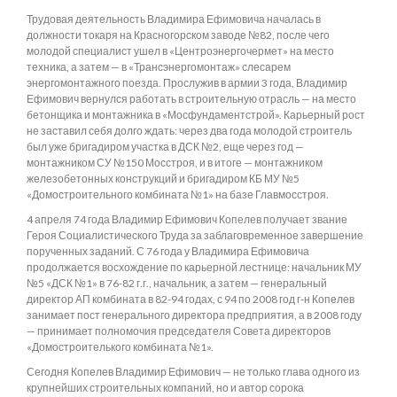
Трудовая деятельность Владимира Ефимовича началась в
должности токаря на Красногорском заводе №82, после чего
молодой специалист ушел в «Центроэнергочермет» на место
техника, а затем — в «Трансэнергомонтаж» слесарем
энергомонтажного поезда. Прослужив в армии 3 года, Владимир
Ефимович вернулся работать в строительную отрасль — на место
бетонщика и монтажника в «Мосфундаментстрой». Карьерный рост
не заставил себя долго ждать: через два года молодой строитель
был уже бригадиром участка в ДСК №2, еще через год —
монтажником СУ №150 Мосстроя, и в итоге — монтажником
железобетонных конструкций и бригадиром КБ МУ №5
«Домостроительного комбината №1» на базе Главмосстроя.
4 апреля 74 года Владимир Ефимович Копелев получает звание
Героя Социалистического Труда за заблаговременное завершение
порученных заданий. С 76 года у Владимира Ефимовича
продолжается восхождение по карьерной лестнице: начальник МУ
№5 «ДСК №1» в 76-82 г.г., начальник, а затем — генеральный
директор АП комбината в 82-94 годах, с 94 по 2008 год г-н Копелев
занимает пост генерального директора предприятия, а в 2008 году
— принимает полномочия председателя Совета директоров
«Домостроителького комбината №1».
Сегодня Копелев Владимир Ефимович — не только глава одного из
крупнейших строительных компаний, но и автор сорока