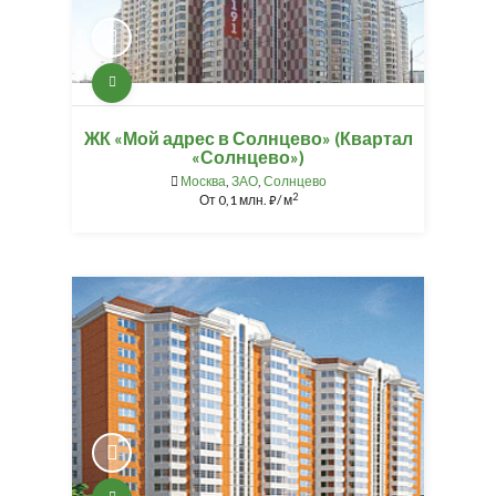
ЖК «Мой адрес в Солнцево» (Квартал
«Солнцево»)
Москва
,
ЗАО
,
Солнцево
2
От
0,1 млн.
/ м
⃏