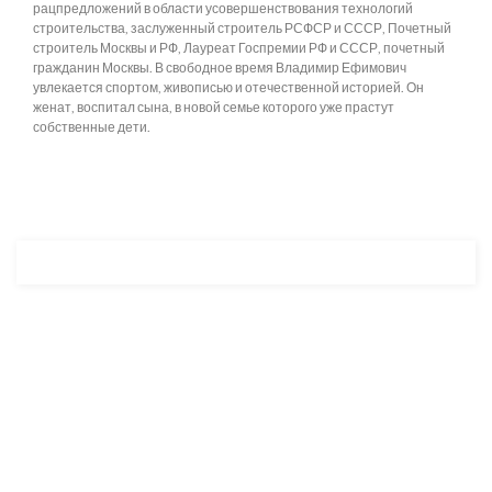
рацпредложений в области усовершенствования технологий
строительства, заслуженный строитель РСФСР и СССР, Почетный
строитель Москвы и РФ, Лауреат Госпремии РФ и СССР, почетный
гражданин Москвы. В свободное время Владимир Ефимович
увлекается спортом, живописью и отечественной историей. Он
женат, воспитал сына, в новой семье которого уже прастут
собственные дети.
Разработка и продвижение -
SeoZom
© 2026 novostroyrf.ru - Новостройки.
Любая информация, представленная на сайте, носит информационный
характер и не является публичной офертой, не является приглашением
делать оферты и не содержит существенных условий сделок,
заключаемых застройщиком. Описание объекта строительства и
инфраструктуры, представленное на сайте, является концепцией и
носит информационный характер. Раскрытие информации