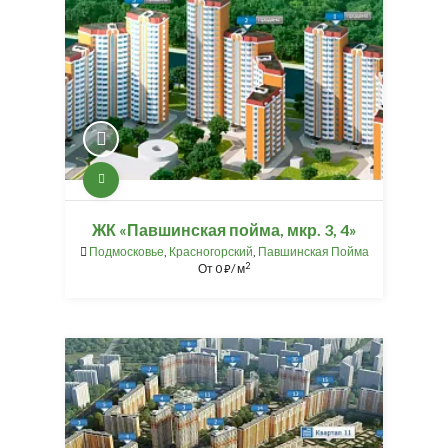
ЖК «Павшинская пойма, мкр. 3, 4»
Подмосковье
,
Красногорский
,
Павшинская Пойма
2
От
0
/ м
⃏