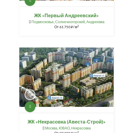
ЖК «Первый Андреевский»
Подмосковье
,
Солнечногорский
,
Андреевка
2
От
61 750
/ м
⃏
ЖК «Некрасовка (Авеста-Строй)»
Москва
,
ЮВАО
,
Некрасовка
2