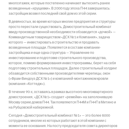
многоэтажек, которые постепенно начинают вытеснять ранее
возведенные «хрущевки». В 2000 году эпоха П44 завершилась:
застройщик возвел последний свой дом из этой серии.
В девяностых, во время которых многие предприятия и структуры
просто перестали существовать, Домостроительный комбинат
ввиду производственной необходимости обзаводится «дочкой» —
Коммандитным товариществом «ДСК №1 и Компания», задача
которого — инвестировать в строительство и продавать
возведенные площади. Появляется в составе компании-
застройщика и еще одна структура — Управление по
инвестированию и подготовке строительного производства,
которое, помимо формирования инвестпрограммы, берет на себя
подготовку строительных площадок. Далее строительный холдинг
обзаводится собственными производителями черепицы, окон
(«Фрам-Виндоуз ДСК №1») и компанией-монтажником кровли
(компания «Коттедж»).
В течение 90-х, оставаясь в рамках высотного многоквартирного
домостроения, «ДСК №1» создает «ремейки» на заполонившую
Москву серию домов П44. Так появляются П44М и П44Т в Митино и
на Рубцовской набережной.
Сегодня «Домостроительный комбинат №1» — это более 8000
сотрудников, многие из которых работают в этой компании с
момента ее основания. На посту председателя совета директоров