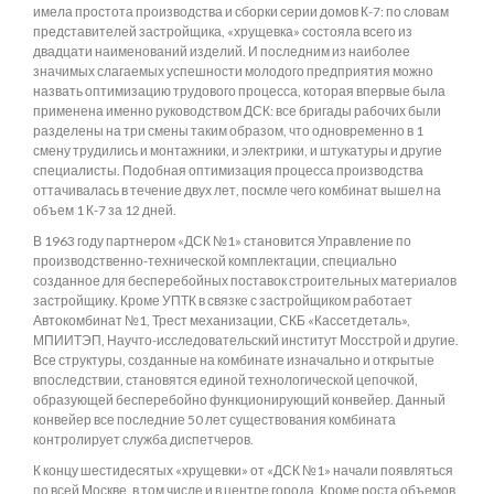
имела простота производства и сборки серии домов К-7: по словам
представителей застройщика, «хрущевка» состояла всего из
двадцати наименований изделий. И последним из наиболее
значимых слагаемых успешности молодого предприятия можно
назвать оптимизацию трудового процесса, которая впервые была
применена именно руководством ДСК: все бригады рабочих были
разделены на три смены таким образом, что одновременно в 1
смену трудились и монтажники, и электрики, и штукатуры и другие
специалисты. Подобная оптимизация процесса производства
оттачивалась в течение двух лет, посмле чего комбинат вышел на
объем 1 К-7 за 12 дней.
В 1963 году партнером «ДСК №1» становится Управление по
производственно-технической комплектации, специально
созданное для бесперебойных поставок строительных материалов
застройщику. Кроме УПТК в связке с застройщиком работает
Автокомбинат №1, Трест механизации, СКБ «Кассетдеталь»,
МПИИТЭП, Научто-исследовательский институт Мосстрой и другие.
Все структуры, созданные на комбинате изначально и открытые
впоследствии, становятся единой технологической цепочкой,
образующей бесперебойно функционирующий конвейер. Данный
конвейер все последние 50 лет существования комбината
контролирует служба диспетчеров.
К концу шестидесятых «хрущевки» от «ДСК №1» начали появляться
по всей Москве, в том числе и в центре города. Кроме роста объемов