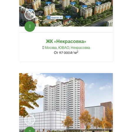
ЖК «Некрасовка»
Москва
,
ЮВАО
,
Некрасовка
2
От
97 000
/ м
⃏