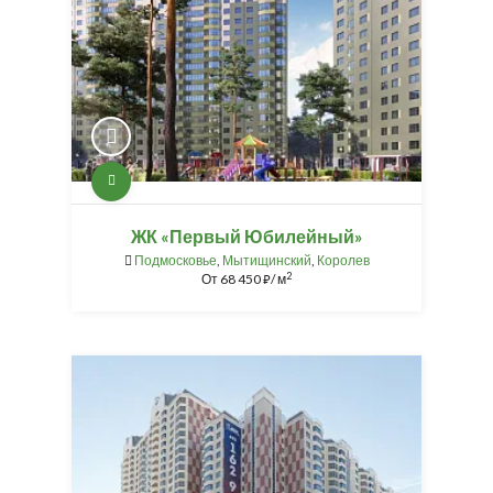
ЖК «Первый Юбилейный»
Подмосковье
,
Мытищинский
,
Королев
2
От
68 450
/ м
⃏