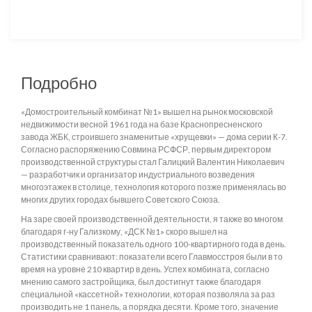
Подробно
«Домостроительный комбинат №1» вышел на рынок московской
недвижимости весной 1961 года на базе Краснопресненского
завода ЖБК, строившего знаменитые «хрущевки» — дома серии К-7.
Согласно распоряжению Совмина РСФСР, первым директором
производственной структуры стал Галицкий Валентин Николаевич
— разработчик и организатор индустриального возведения
многоэтажек в столице, технология которого позже применялась во
многих других городах бывшего Советского Союза.
На заре своей производственной деятельности, я также во многом
благодаря г-ну Гализкому, «ДСК №1» скоро вышел на
производственный показатель одного 100-квартирного года в день.
Статистики сравнивают: показатели всего Главмосстроя были в то
время на уровне 210 квартир в день. Успех комбината, согласно
мнению самого застройщика, был достигнут также благодаря
специальной «кассетной» технологии, которая позволяла за раз
производить не 1 панель, а порядка десяти. Кроме того, значение