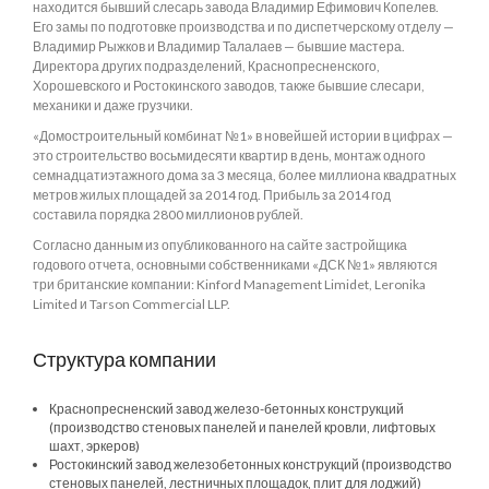
находится бывший слесарь завода Владимир Ефимович Копелев.
Его замы по подготовке производства и по диспетчерскому отделу —
Владимир Рыжков и Владимир Талалаев — бывшие мастера.
Директора других подразделений, Краснопресненского,
Хорошевского и Ростокинского заводов, также бывшие слесари,
механики и даже грузчики.
«Домостроительный комбинат №1» в новейшей истории в цифрах —
это строительство восьмидесяти квартир в день, монтаж одного
семнадцатиэтажного дома за 3 месяца, более миллиона квадратных
метров жилых площадей за 2014 год. Прибыль за 2014 год
составила порядка 2800 миллионов рублей.
Согласно данным из опубликованного на сайте застройщика
годового отчета, основными собственниками «ДСК №1» являются
три британские компании: Kinford Management Limidet, Leronika
Limited и Tarson Commercial LLP.
Структура компании
Краснопресненский завод железо-бетонных конструкций
(производство стеновых панелей и панелей кровли, лифтовых
шахт, эркеров)
Ростокинский завод железобетонных конструкций (производство
стеновых панелей, лестничных площадок, плит для лоджий)