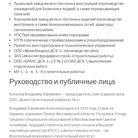
Тушинский завод железо-бетонных конструкций (производство
ограждений для балконов и лоджий, а также перекрывающих
панелей)
Хорошевский завод железо-бетонных изделий (производство
вентблоков, а также блоков инженерных сетей, арматуры,
сантехнических кабин)
УПСПиИ (формирование инвестпрограмм)
УПТК (обечпечение стройматериалами и спецоборудованием)
Проектно-конструкторское и технологическое управление
ООО «Фрам Виндоуз ДСК-1» (производство окон)
ЗАО «Монолитфундаментстрой» (строительные работы)
ООО «БРААС ДСК-1» СУ № 213 ОАО ДСК-1 (выполнение
отделочных работ)
МУ-1, -2, -4, -5, -9 (строительные работы)
Руководство и публичные лица
Копелев Владимир Ефимович — председатель совета директоров
ОАО «Домостроительный комбинат №1»
Владимир Ефимович Копелев родился в 1935 году 23 мая на
Украине, в деревне Лугино Житомирской области. Получив в 76 году
среднее специальное образование в Московском монтажном
техникуме, будущий строитель поступил сначала в Высшую
партийную школу (ЦК КПСС), а выпустившись из нее — во
Всесоюзный инженерно-строительный институт.