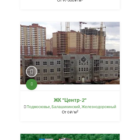
От
97 000
/ м
⃏
ЖК "Центр-2"
Подмосковье
,
Балашихинский
,
Железнодорожный
2
От
0
/ м
⃏