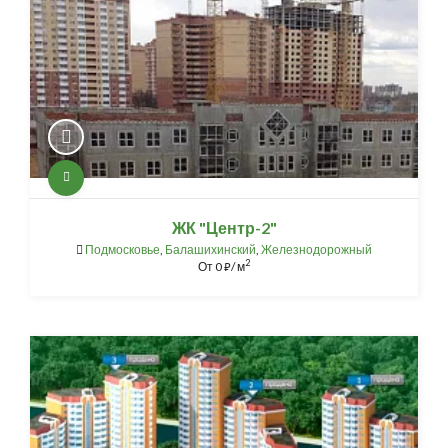
ЖК "Центр-2"
Подмосковье
,
Балашихинский
,
Железнодорожный
2
От
0
/ м
⃏