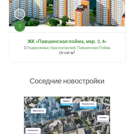
ЖК «Павшинская пойма, мкр. 3, 4»
Подмосковье
,
Красногорский
,
Павшинская Пойма
2
От
0
/ м
⃏
Соседние новостройки