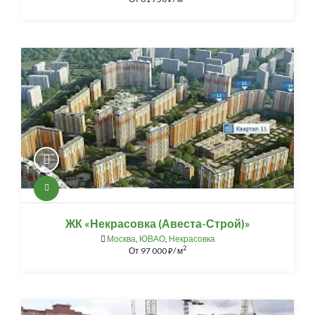
ЖК «Некрасовка (Авеста-Строй)»
Москва
,
ЮВАО
,
Некрасовка
2
От
97 000
/ м
⃏