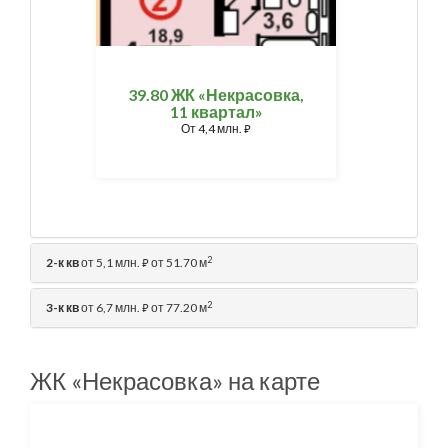
39.80 ЖК «Некрасовка,
11 квартал»
От
4,4 млн.
⃏
2
2-к кв
от 5,1 млн.
от 51.70 м
⃏
2
3-к кв
от 6,7 млн.
от 77.20 м
⃏
ЖК «Некрасовка» на карте