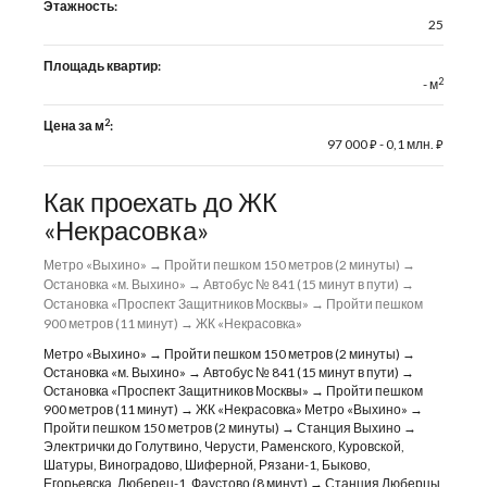
Этажность:
25
Площадь квартир:
2
- м
2
Цена за м
:
97 000
- 0,1 млн.
⃏
⃏
Как проехать до ЖК
«Некрасовка»
Метро «Выхино» → Пройти пешком 150 метров (2 минуты) →
Остановка «м. Выхино» → Автобус № 841 (15 минут в пути) →
Остановка «Проспект Защитников Москвы» → Пройти пешком
900 метров (11 минут) → ЖК «Некрасовка»
Метро «Выхино» → Пройти пешком 150 метров (2 минуты) →
Остановка «м. Выхино» → Автобус № 841 (15 минут в пути) →
Остановка «Проспект Защитников Москвы» → Пройти пешком
900 метров (11 минут) → ЖК «Некрасовка» Метро «Выхино» →
Пройти пешком 150 метров (2 минуты) → Станция Выхино →
Электрички до Голутвино, Черусти, Раменского, Куровской,
Шатуры, Виноградово, Шиферной, Рязани-1, Быково,
Егорьевска, Люберец-1, Фаустово (8 минут) → Станция Люберцы