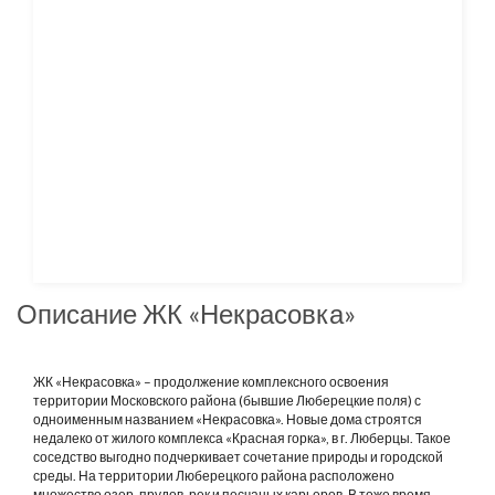
Описание ЖК «Некрасовка»
ЖК «Некрасовка» – продолжение комплексного освоения
территории Московского района (бывшие Люберецкие поля) с
одноименным названием «Некрасовка». Новые дома строятся
недалеко от жилого комплекса «Красная горка», в г. Люберцы. Такое
соседство выгодно подчеркивает сочетание природы и городской
среды. На территории Люберецкого района расположено
множество озер, прудов, рек и песчаных карьеров. В тоже время,