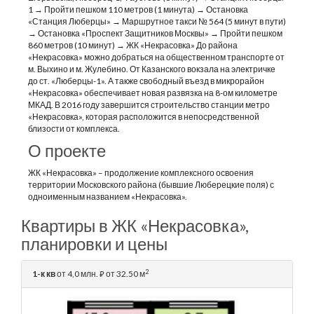
1 → Пройти пешком 110 метров (1 минута) → Остановка
«Станция Люберцы» → Маршрутное такси № 564 (5 минут в пути)
→ Остановка «Проспект Защитников Москвы» → Пройти пешком
860 метров (10 минут) → ЖК «Некрасовка» До района
«Некрасовка» можно добраться на общественном транспорте от
м. Выхино и м. Жулебино. От Казанского вокзала на электричке
до ст. «Люберцы-1». А также свободный въезд в микрорайон
«Некрасовка» обеспечивает новая развязка на 8-ом километре
МКАД. В 2016 году завершится строительство станции метро
«Некрасовка», которая расположится в непосредственной
близости от комплекса.
О проекте
ЖК «Некрасовка» – продолжение комплексного освоения
территории Московского района (бывшие Люберецкие поля) с
одноименным названием «Некрасовка».
Квартиры в ЖК «Некрасовка»,
планировки и цены
2
1-к кв
от 4,0 млн.
от 32.50 м
⃏