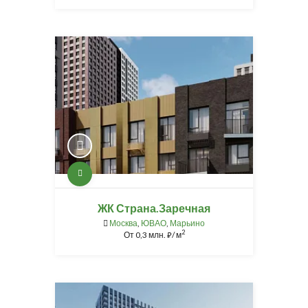
ЖК Страна.Заречная
Москва
,
ЮВАО
,
Марьино
2
От
0,3 млн.
/ м
⃏