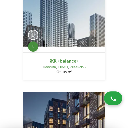
ЖК «balance»
Москва
,
ЮВАО
,
Рязанский
2
От
0
/ м
⃏