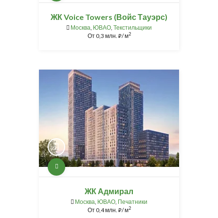
ЖК Voice Towers (Войс Тауэрс)
Москва
,
ЮВАО
,
Текстильщики
2
От
0,3 млн.
/ м
⃏
ЖК Адмирал
Москва
,
ЮВАО
,
Печатники
2
От
0,4 млн.
/ м
⃏