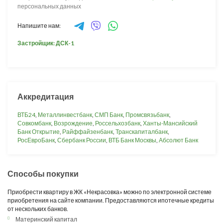
персональных данных
Напишите нам:
Застройщик: ДСК-1
Аккредитация
ВТБ24
,
Металлинвестбанк
,
СМП Банк
,
Промсвязьбанк
,
Совкомбанк
,
Возрождение
,
Россельхозбанк
,
Ханты-Мансийский
Банк Открытие
,
Райффайзенбанк
,
Транскапиталбанк
,
РосЕвроБанк
,
Сбербанк России
,
ВТБ Банк Москвы
,
Абсолют Банк
Способы покупки
Приобрести квартиру в ЖК «Некрасовка» можно по электронной системе
приобретения на сайте компании. Предоставляются ипотечные кредиты
от нескольких банков.
Материнский капитал