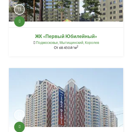
ЖК «Первый Юбилейный»
Подмосковье
,
Мытищинский
,
Королев
2
От
68 450
/ м
⃏