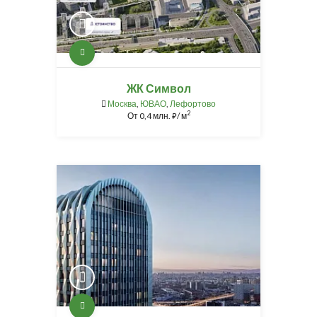
ЖК Символ
Москва
,
ЮВАО
,
Лефортово
2
От
0,4 млн.
/ м
⃏