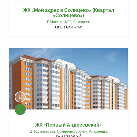
ЖК «Мой адрес в Солнцево» (Квартал
«Солнцево»)
Москва
,
ЗАО
,
Солнцево
2
От
0,1 млн.
/ м
⃏
ЖК «Первый Андреевский»
Подмосковье
,
Солнечногорский
,
Андреевка
2
От
61 750
/ м
⃏