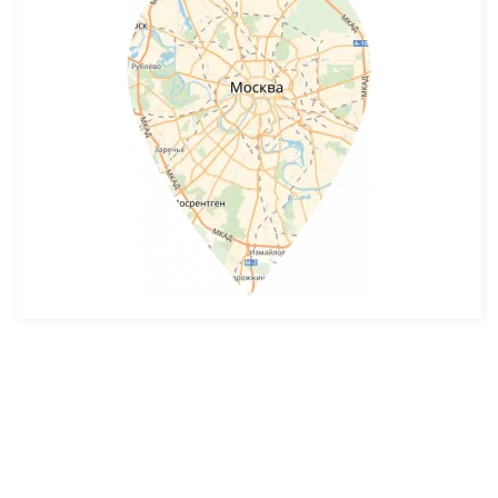
Разработка и продвижение -
SeoZom
© 2026 novostroyrf.ru - Новостройки.
Любая информация, представленная на сайте, носит информационный
характер и не является публичной офертой, не является приглашением
делать оферты и не содержит существенных условий сделок,
заключаемых застройщиком. Описание объекта строительства и
инфраструктуры, представленное на сайте, является концепцией и