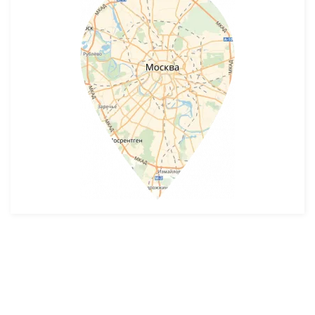
Разработка и продвижение -
SeoZom
© 2026 novostroyrf.ru - Новостройки.
Любая информация, представленная на сайте, носит информационный
характер и не является публичной офертой, не является приглашением
делать оферты и не содержит существенных условий сделок,
заключаемых застройщиком. Описание объекта строительства и