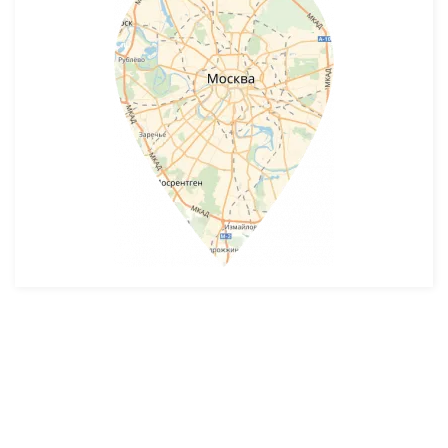
Разработка и продвижение -
SeoZom
© 2026 novostroyrf.ru - Новостройки.
Любая информация, представленная на сайте, носит информационный
характер и не является публичной офертой, не является приглашением
делать оферты и не содержит существенных условий сделок,
заключаемых застройщиком. Описание объекта строительства и
инфраструктуры, представленное на сайте, является концепцией и