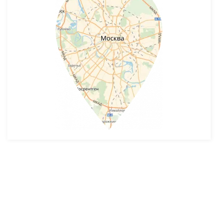
Разработка и продвижение -
SeoZom
© 2026 novostroyrf.ru - Новостройки.
Любая информация, представленная на сайте, носит информационный
характер и не является публичной офертой, не является приглашением
делать оферты и не содержит существенных условий сделок,
заключаемых застройщиком. Описание объекта строительства и
инфраструктуры, представленное на сайте, является концепцией и