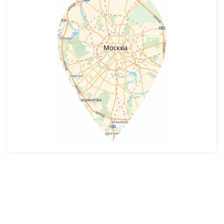
Разработка и продвижение -
SeoZom
© 2026 novostroyrf.ru - Новостройки.
Любая информация, представленная на сайте, носит информационный
характер и не является публичной офертой, не является приглашением
делать оферты и не содержит существенных условий сделок,
заключаемых застройщиком. Описание объекта строительства и