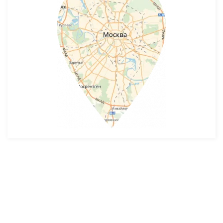
Разработка и продвижение -
SeoZom
© 2026 novostroyrf.ru - Новостройки.
Любая информация, представленная на сайте, носит информационный
характер и не является публичной офертой, не является приглашением
делать оферты и не содержит существенных условий сделок,
заключаемых застройщиком. Описание объекта строительства и
инфраструктуры, представленное на сайте, является концепцией и