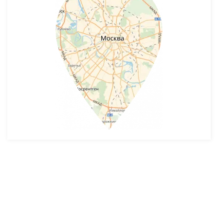
Разработка и продвижение -
SeoZom
© 2026 novostroyrf.ru - Новостройки.
Любая информация, представленная на сайте, носит информационный
характер и не является публичной офертой, не является приглашением
делать оферты и не содержит существенных условий сделок,
заключаемых застройщиком. Описание объекта строительства и
инфраструктуры, представленное на сайте, является концепцией и