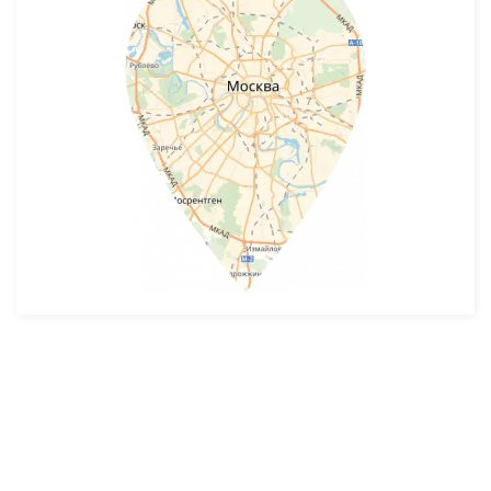
Разработка и продвижение -
SeoZom
© 2026 novostroyrf.ru - Новостройки.
Любая информация, представленная на сайте, носит информационный
характер и не является публичной офертой, не является приглашением
делать оферты и не содержит существенных условий сделок,
заключаемых застройщиком. Описание объекта строительства и
инфраструктуры, представленное на сайте, является концепцией и