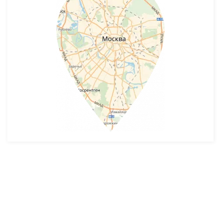
Разработка и продвижение -
SeoZom
© 2026 novostroyrf.ru - Новостройки.
Любая информация, представленная на сайте, носит информационный
характер и не является публичной офертой, не является приглашением
делать оферты и не содержит существенных условий сделок,
заключаемых застройщиком. Описание объекта строительства и
инфраструктуры, представленное на сайте, является концепцией и