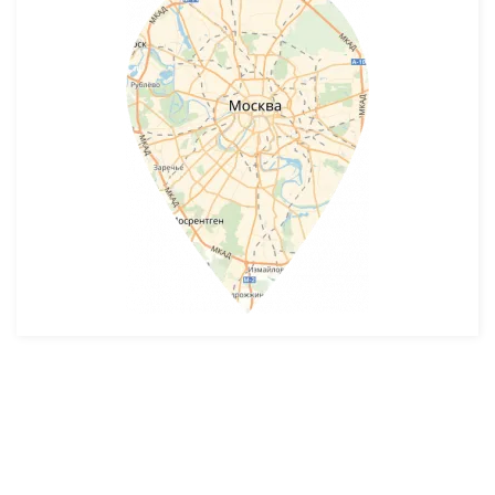
Разработка и продвижение -
SeoZom
© 2026 novostroyrf.ru - Новостройки.
Любая информация, представленная на сайте, носит информационный
характер и не является публичной офертой, не является приглашением
делать оферты и не содержит существенных условий сделок,
заключаемых застройщиком. Описание объекта строительства и