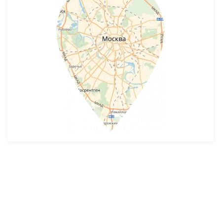
Разработка и продвижение -
SeoZom
© 2026 novostroyrf.ru - Новостройки.
Любая информация, представленная на сайте, носит информационный
характер и не является публичной офертой, не является приглашением
делать оферты и не содержит существенных условий сделок,
заключаемых застройщиком. Описание объекта строительства и
инфраструктуры, представленное на сайте, является концепцией и