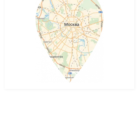
Разработка и продвижение -
SeoZom
© 2026 novostroyrf.ru - Новостройки.
Любая информация, представленная на сайте, носит информационный
характер и не является публичной офертой, не является приглашением
делать оферты и не содержит существенных условий сделок,
заключаемых застройщиком. Описание объекта строительства и
инфраструктуры, представленное на сайте, является концепцией и