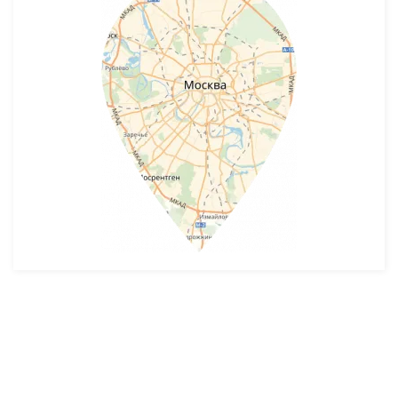
Разработка и продвижение -
SeoZom
© 2026 novostroyrf.ru - Новостройки.
Любая информация, представленная на сайте, носит информационный
характер и не является публичной офертой, не является приглашением
делать оферты и не содержит существенных условий сделок,
заключаемых застройщиком. Описание объекта строительства и