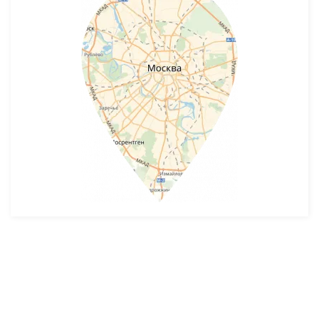
Разработка и продвижение -
SeoZom
© 2026 novostroyrf.ru - Новостройки.
Любая информация, представленная на сайте, носит информационный
характер и не является публичной офертой, не является приглашением
делать оферты и не содержит существенных условий сделок,
заключаемых застройщиком. Описание объекта строительства и