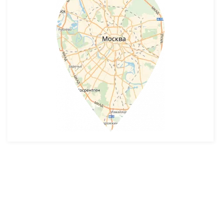
Разработка и продвижение -
SeoZom
© 2026 novostroyrf.ru - Новостройки.
Любая информация, представленная на сайте, носит информационный
характер и не является публичной офертой, не является приглашением
делать оферты и не содержит существенных условий сделок,
заключаемых застройщиком. Описание объекта строительства и
инфраструктуры, представленное на сайте, является концепцией и